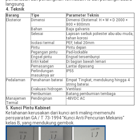
langsung.
4. Teknik
Barang
Tipe
Parameter Teknis
Eksterior
Dimensi
Dimensi Eksternal: H × W × D 2000 ×
800 × 800mm
Bahan
Baja galvanis
Selesai
Lapisan serbuk poliester abu-abu muda,
tahan korosi
Isolasi termal
PEF, tebal 20mm
Pintu
Pintu depan
Pegangan pintu
Pad-lockable
Engsel pintu
Engsel tersembunyi
Entri kabel
Di bagian bawah lemari
Pemasangan
Lantai dipasang
Perlindungan
IP55
masuknya air
Pedalaman
Penahanan baterai
Empat Tingkat, mendukung hingga 4
string baterai.
Evakuasi hidrogen
Ventilasi
Pembumian
Batang pembumian tembaga
Manajemen
Pendinginan
-48VDC AC
Termal
5. Kunci Pintu Kabinet
Ketahanan kerusakan dari kunci anti maling memenuhi
persyaratan GA / T 73-1994 "Kunci Anti Pencurian Mekanis"
kelas B, yang mendukung gembok.