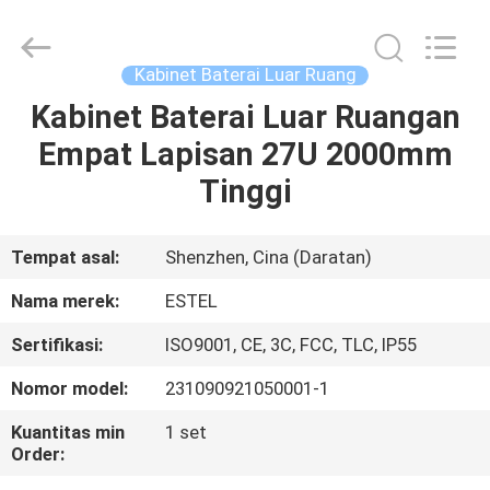
ESTEL
ELECTRONIC
SCIENCE
AND
TECHNOLOGY
Kabinet Baterai Luar Ruang
CO.,
LTD.
All
Kabinet Baterai Luar Ruangan
RUMAH
Rights
Reserved.
Empat Lapisan 27U 2000mm
PRODUK
Tinggi
TENTANG
Tempat asal:
Shenzhen, Cina (Daratan)
KAMI
Nama merek:
ESTEL
Sertifikasi:
ISO9001, CE, 3C, FCC, TLC, IP55
TUR
Nomor model:
231090921050001-1
PABRIK
Kuantitas min
1 set
Order:
KONTROL