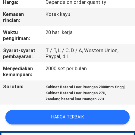
Harga:
Depends on order quantity
KUALITAS
Kemasan
Kotak kayu
rincian:
HUBUNGI
KAMI
Waktu
20 hari kerja
pengiriman:
Syarat-syarat
T / T, L / C, D / A, Western Union,
BERITA
pembayaran:
Paypal, dll
Menyediakan
2000 set per bulan
PERMINTAAN
kemampuan:
PENAWARAN
Sorotan:
,
Kabinet Baterai Luar Ruangan 2000mm tinggi
,
Kabinet Baterai Luar Ruangan 27U
kandang baterai luar ruangan 27U
SITEMAP
HARGA TERBAIK
PRIVACY
POLICY