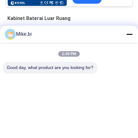
Kabinet Baterai Luar Ruang
Kabinet Baterai Luar Ruangan ESTEL Grey RAL7035 Nirkabel
Mike.bi
Kabinet Luar Ruangan Telecom IP55 SS304 Tahan Korosi
2:49 PM
Kabinet Baterai Luar Ruangan Lebar IP55 900mm Dengan 4
Baki Baterai
Good day, what product are you looking for?
Bad Request
Semua
Kandang 
Kandang 
Telekomunikasi Luar 
Telekomunikasi 
Ruangan
Tahan Cuaca
Pole Mount 
Kandang Dinding 
Weatherproof 
Luar Ruangan
Enclosure
Kabinet 
Kabinet Baterai Luar 