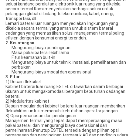
solusi kandang peralatan elektronik luar ruang yang dikelola
secara termal.Kami menyediakan berbagai solusi untuk
pelanggan global di bidang telekomunikasi, kabel, energi,
transportasi, dll.
Lemari baterai luar ruangan menyediakan lingkungan yang
dikelola secara termal yang aman untuk sistem baterai
cadangan yang memastikan solusi manajemen termal paling
efisien dengan konsumsi energi terendah.
2. Keuntungan
Mengurangi biaya pendinginan
Masa pakai baterai lebih lama
Fitur keamanan buit-in
Mengurangi biaya untuk teknik, instalasi, pemeliharaan dan
perbaikan
Mengurangi biaya modal dan operasional
3. Fitur
1) Desain fleksibel
Kabinet baterai luar ruang ESTEL ditawarkan dalam berbagai
ukuran untuk mengakomodasi beragam kebutuhan cadangan
baterai.
2) Modularitas kabinet
Desain modular dari kabinet baterai luar ruangan memberikan
fleksibilitas untuk memenuhi kebutuhan operator jaringan.
3) Opsi pemanasan dan pendinginan
Manajemen termal yang tepat dapat memperpanjang masa
pakai baterai, dan mengurangi biaya operasional dan
pemeliharaan.Penutup ESTEL tersedia dengan pilihan opsi
pemanasan dan pendinginan termasuk AC dan pendingin udara