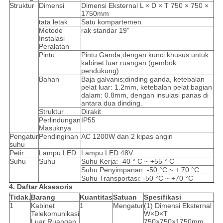
Struktur
Dimensi
Dimensi Eksternal L × D × T 750 × 750 ×
1750mm
tata letak
Satu kompartemen
Metode
rak standar 19”
Instalasi
Peralatan
Pintu
Pintu Ganda;dengan kunci khusus untuk
kabinet luar ruangan (gembok
pendukung)
Bahan
Baja galvanis;dinding ganda, ketebalan
pelat luar: 1.2mm, ketebalan pelat bagian
dalam: 0.8mm, dengan insulasi panas di
antara dua dinding.
Struktur
Dirakit
Perlindungan
IP55
Masuknya
Pengatur
Pendinginan
AC 1200W dan 2 kipas angin
suhu
Petir
Lampu LED
Lampu LED 48V
Suhu
Suhu
Suhu Kerja: -40 ° C ~ +55 ° C
Suhu Penyimpanan: -50 °C ~ + 70 °C
Suhu Transportasi: -50 °C ~ +70 °C
4. Daftar Aksesoris
Tidak.
Barang
Kuantitas
Satuan
Spesifikasi
1
Kabinet
1
Mengatur
(1) Dimensi Eksternal
Telekomunikasi
W×D×T
Luar Ruangan
750×750×1750mm