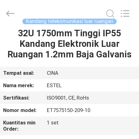
ESTEL
ELECTRONIC
SCIENCE
AND
TECHNOLOGY
Kandang telekomunikasi luar ruangan
CO.,
LTD.
All
32U 1750mm Tinggi IP55
RUMAH
Rights
Reserved.
Kandang Elektronik Luar
PRODUK
Ruangan 1.2mm Baja Galvanis
TENTANG
Tempat asal:
CINA
KAMI
Nama merek:
ESTEL
Sertifikasi:
ISO9001, CE, RoHs
TUR
Nomor model:
ET7575150-209-10
PABRIK
Kuantitas min
1 set
Order:
KONTROL