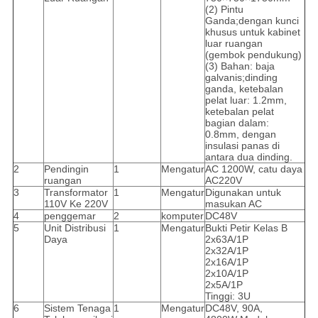
(2) Pintu
Ganda;dengan kunci
khusus untuk kabinet
luar ruangan
(gembok pendukung)
(3) Bahan: baja
galvanis;dinding
ganda, ketebalan
pelat luar: 1.2mm,
ketebalan pelat
bagian dalam:
0.8mm, dengan
insulasi panas di
antara dua dinding.
2
Pendingin
1
Mengatur
AC 1200W, catu daya
ruangan
AC220V
3
Transformator
1
Mengatur
Digunakan untuk
110V Ke 220V
masukan AC
4
penggemar
2
komputer
DC48V
5
Unit Distribusi
1
Mengatur
Bukti Petir Kelas B
Daya
2x63A/1P
2x32A/1P
2x16A/1P
2x10A/1P
2x5A/1P
Tinggi: 3U
6
Sistem Tenaga
1
Mengatur
DC48V, 90A,