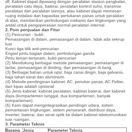
dll. Kabinet dapat dipasang dengan peralatan stasiun pangkalan,
peralatan catu daya, baterai, peralatan kontrol suhu, transmisi
peralatan dan peralatan lainnya, atau kabinet dapat memesan
ruang instalasi dan kapasitas pertukaran panas untuk peralatan
di atas, memberikan perlindungan mekanis dan lingkungan yang
andal untuk pengoperasian normal peralatan internal.
2. Poin penjualan dan
Fitur
(1) Pencurian - bukti
Pemasangan di dalam, pemasangan di dalam, tidak ada sekrup
luar
Kunci tiga titik anti-pencurian
Engsel pintu bagian dalam, perlindungan ganda
Pintu lemari tertanam, bukti pencurian
(2) Mendukung berbagai metode pemasangan: pemasangan di
lantai, pemasangan di dinding, dan pemasangan di tiang.
(3) Berbagai bahan untuk opsi: baja canai dingin, baja galvanis,
baja tahan karat dan aluminium.
(4) Metode pendinginan kabinet: AC, penukar panas, AC Peltier,
dan kipas adalah opsional.
(5) Jenis kabinet: kabinet peralatan, kabinet baterai, dan kabinet
daya (kompartemen tunggal, dua kompartemen, banyak
kompartemen)
(6) Kami dapat mengintegrasikan pendingin udara, sistem
pemantauan lingkungan, sistem penyearah, distribusi daya,
inverter, baterai, dan serat optik ke dalam kabinet telekomunikasi
luar ruangan.
3. Parameter Teknis
Barang
Jenis
Parameter Teknis