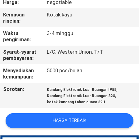
Harga:
negotiable
KUALITAS
Kemasan
Kotak kayu
rincian:
HUBUNGI
KAMI
Waktu
3-4 minggu
pengiriman:
Syarat-syarat
L/C, Western Union, T/T
BERITA
pembayaran:
Menyediakan
5000 pcs/bulan
PERMINTAAN
kemampuan:
PENAWARAN
Sorotan:
,
Kandang Elektronik Luar Ruangan IP55
,
Kandang Elektronik Luar Ruangan 32U
kotak kandang tahan cuaca 32U
SITEMAP
HARGA TERBAIK
PRIVACY
POLICY