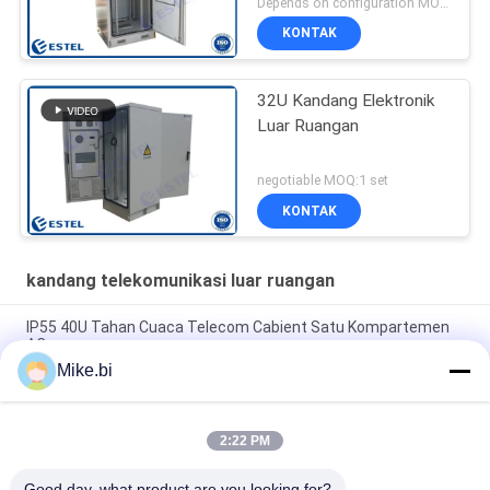
Depends on configuration MOQ:1 set
KONTAK
32U Kandang Elektronik
Luar Ruangan
negotiable MOQ:1 set
KONTAK
kandang telekomunikasi luar ruangan
IP55 40U Tahan Cuaca Telecom Cabient Satu Kompartemen
AC
Mike.bi
1000mm 16U Luar Telecom Enclosure Kotak Elektronik Tahan
Cuaca
2:22 PM
IP55 DDF Kabinet Listrik Luar Ruangan Tahan Cuaca 1500W
AC220V
Good day, what product are you looking for?