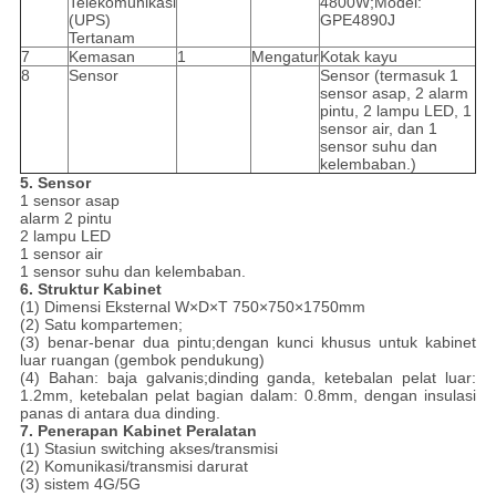
Telekomunikasi
4800W;Model:
(UPS)
GPE4890J
Tertanam
7
Kemasan
1
Mengatur
Kotak kayu
8
Sensor
Sensor (termasuk 1
sensor asap, 2 alarm
pintu, 2 lampu LED, 1
sensor air, dan 1
sensor suhu dan
kelembaban.)
5. Sensor
1 sensor asap
alarm 2 pintu
2 lampu LED
1 sensor air
1 sensor suhu dan kelembaban.
6. Struktur Kabinet
(1) Dimensi Eksternal W×D×T 750×750×1750mm
(2) Satu kompartemen;
(3) benar-benar dua pintu;dengan kunci khusus untuk kabinet
luar ruangan (gembok pendukung)
(4) Bahan: baja galvanis;dinding ganda, ketebalan pelat luar:
1.2mm, ketebalan pelat bagian dalam: 0.8mm, dengan insulasi
panas di antara dua dinding.
7. Penerapan Kabinet Peralatan
(1) Stasiun switching akses/transmisi
(2) Komunikasi/transmisi darurat
(3) sistem 4G/5G