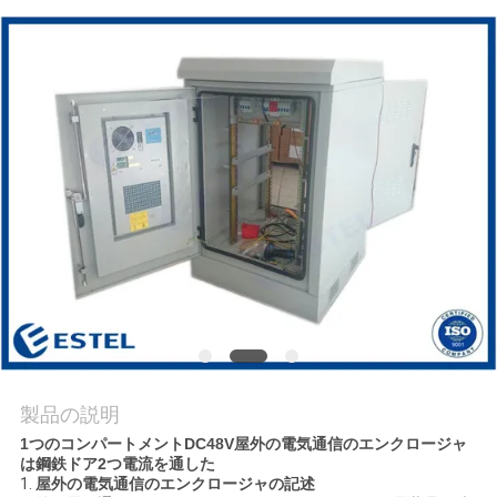
質
管
理
私
達
に
連
絡
し
製品の説明
な
1つのコンパートメントDC48V屋外の電気通信のエンクロージャ
は鋼鉄ドア2つ電流を通した
さ
1.
屋外の電気通信のエンクロージャの記述