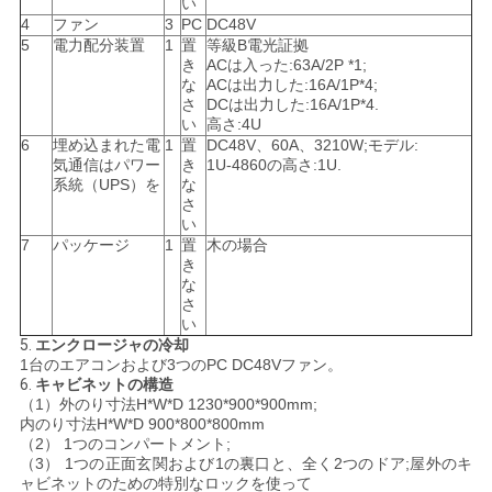
い
4
ファン
3
PC
DC48V
5
電力配分装置
1
置
等級B電光証拠
き
ACは入った:63A/2P *1;
な
ACは出力した:16A/1P*4;
さ
DCは出力した:16A/1P*4.
い
高さ:4U
6
埋め込まれた電
1
置
DC48V、60A、3210W;モデル:
気通信はパワー
き
1U-4860の高さ:1U.
系統（UPS）を
な
さ
い
7
パッケージ
1
置
木の場合
き
な
さ
い
5.
エンクロージャの冷却
1台のエアコンおよび3つのPC DC48Vファン。
6.
キャビネットの構造
（1）外のり寸法H*W*D 1230*900*900mm;
内のり寸法H*W*D 900*800*800mm
（2） 1つのコンパートメント;
（3） 1つの正面玄関および1の裏口と、全く2つのドア;屋外のキ
ャビネットのための特別なロックを使って