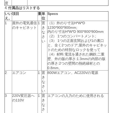
度
4.
付属品はリストする
いい
項目
量
単
Specs
え。
位
1
屋外の電気通信
1
置
（1）外のり寸法H*W*D
のキャビネット
き
1230*900*900mm;
内のり寸法H*W*D 900*800*800mm
な
（2） 1つのコンパートメント;
さ
（3） 1つの正面玄関および1の裏口
い
と、全く2つのドア;屋外のキャビネッ
トのための特別なロックを使って
（4）材料:電流を通された鋼鉄;二重
壁、外の版の厚さ:1.3mmの内部の版
の厚さ:2つの壁間の熱絶縁材との
0.8mm。
2
エアコン
1
置
800Wエアコン、AC220Vの電源
き
な
さ
い
3
220V変圧器へ
1
置
エアコンの入力のために使用される
の110V
き
な
さ