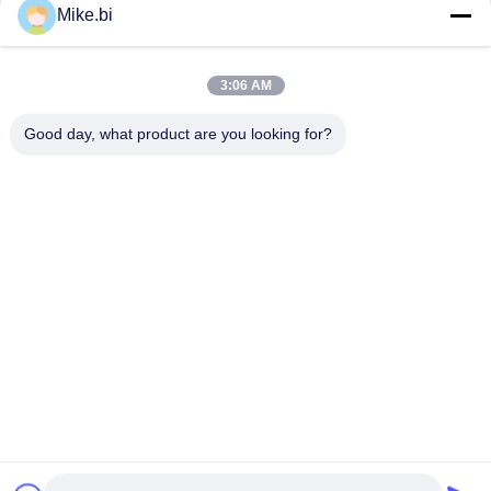
Mike.bi
1000mmの16U屋外の電気通信のエンクロージャの耐候性があ
る電子工学箱
3:06 AM
IP55 DDFの耐候性がある屋外の電気キャビネット1500W
AC220V
Good day, what product are you looking for?
人気カテゴリ
すべて
屋外の電気通信のエ
耐候性がある電気通
ンクロージャ
信のエンクロージャ
ポーランド人の台紙
屋外の壁のエンクロ
の耐候性があるエン
ージャ
クロージャ
屋外の電気通信のキ
屋外電池のキャビネ
ャビネット
ット
屋外の電気キャビネ
エンクロージャの熱
ット
交換器