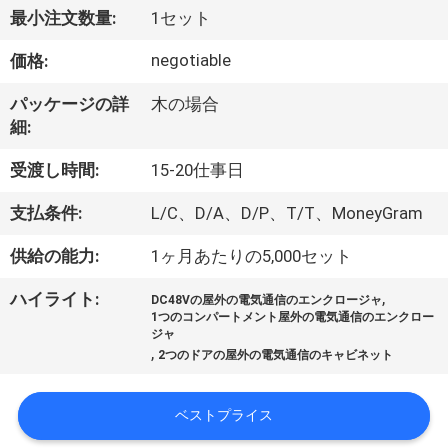
達
最小注文数量:
1セット
に
negotiable
価格:
つ
パッケージの詳
木の場合
い
細:
て
受渡し時間:
15-20仕事日
支払条件:
L/C、D/A、D/P、T/T、MoneyGram
工
供給の能力:
1ヶ月あたりの5,000セット
場
,
ハイライト:
旅
DC48Vの屋外の電気通信のエンクロージャ
1つのコンパートメント屋外の電気通信のエンクロー
ジャ
行
,
2つのドアの屋外の電気通信のキャビネット
品
ベストプライス