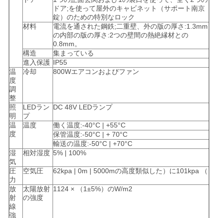
求
ドア;を使って屋外のキャビネット（サポート南京
錠）のための特別なロック
し
材料
電流を通された鋼鉄;二重壁、外の版の厚さ:1.3mm
の内部の版の厚さ:2つの壁間の熱絶縁材との
な
0.8mm。
構造
集まっている
さ
進入保護
IP55
温
冷却
800Wエアコンおよびファン
い
度
調
整
照
LEDラン
DC 48V LEDランプ
地
明
プ
温
温度
働く温度:-40°C | +55°C
図
度
保管温度:-50°C | + 70°C
輸送の温度:-50°C | +70°C
湿
相対湿度
5% | 100%
気
PRIVACY
圧
空気圧
62kpa | 0m | 5000mの高度類似した）に101kpa （
POLICY
力
放
太陽放射
1124 × （1±5%）のW/m2
射
の強度
線
強