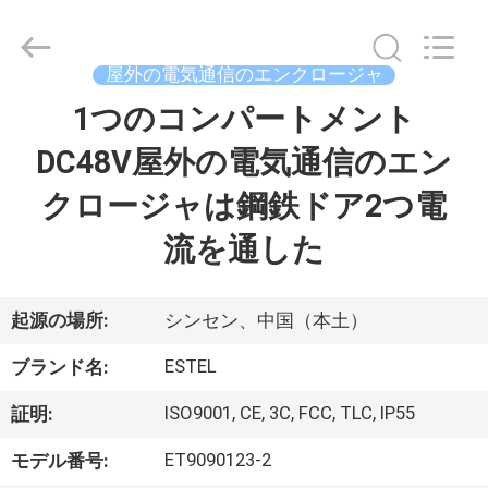
supplier.
Copyright
©
2020
屋外の電気通信のエンクロージャ
-
2026
TIANJIN
1つのコンパートメント
家
ESTEL
ELECTRONIC
SCIENCE
DC48V屋外の電気通信のエン
AND
TECHNOLOGY
プ
CO.,
クロージャは鋼鉄ドア2つ電
LTD.
All
ロ
Rights
流を通した
Reserved.
ダ
ク
起源の場所:
シンセン、中国（本土）
ト
ESTEL
ブランド名:
ISO9001, CE, 3C, FCC, TLC, IP55
証明:
私
ET9090123-2
モデル番号: