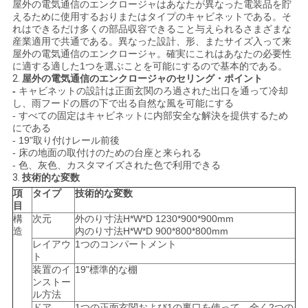
屋外の電気通信のエンクロージャはあなたが異なった電装品を貯
えるために使用するおりまたはタイプのキャビネットである。そ
い
れはできるだけ多くの部品収容できること与えられるさまざまな
産業適用で共通である。異なった設計、形、またサイズ入って来
屋外の電気通信のエンクロージャ。確実にこれはあなたの必要性
ニ
に適する適した1つを選ぶことを可能にするので基本的である。
2.
屋外の電気通信のエンクロージャのセリング・ポイント
-
キャビネットの設計は正面玄関のろ過された出口を通って冷却
ュ
し、雨フードの唇の下で出る自然な風を可能にする
- すべての固定はキャビネットに内部安全な解決を提供するため
ー
にである
- 19"取り付けレール前後
ス
- 床の地面の取付けのための台座と来られる
- 色、灰色、カスタマイズされた色で利用できる
3.
技術的な変数
項
タイプ
技術的な変数
引
目
構
次元
外のり寸法H*W*D 1230*900*900mm
用
造
内のり寸法H*W*D 900*800*800mm
レイアウ
1つのコンパートメント
を
ト
装置のイ
19"標準的な棚
要
ンストー
ル方法
ドア
1つの正面玄関および1の裏口を使って、全く2つの