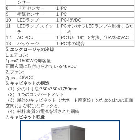
ンサー
8
ドア センサー
1
PC
9
衝撃センサー
1
PC
10
LEDランプ
1
PC
48VDC
11
LEDランプ スイッ
1
PC
オン/オフLEDランプを制御するた
チ
め
12
AC PDU
1
PC
1U、19"、8方法、10A/250VAC
13
パッケージ
1
PC
木の場合
5.
エンクロージャの冷却
1.エアコン:
1pcsの1500W冷却容量、
正面玄関に取付けられている48VDC
2.
ファン:
2pcs、48VDC
6.
キャビネットの構造
（1）外のり寸法:750×750×1750mm
（2） 1つのコンパートメント
（3）屋外のキャビネット（サポート南京錠）のための1つの正面
玄関および特別なロックと;
（4）材料:良質の電流を通された鋼鉄
7.
キャビネット映像