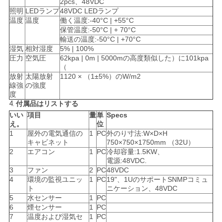
求
2pcs、48VDC
照明
LEDランプ
48VDC LEDランプ
し
温度
温度
働く温度:-40°C | +55°C
保管温度:-50°C | + 70°C
な
輸送の温度:-50°C | +70°C
湿気
相対湿度
5% | 100%
さ
圧力
空気圧
62kpa | 0m | 5000mの高度類似した）に101kpa
（
放射
太陽放射
1120 × （1±5%）のW/m2
い
線強
の強度
度
4.
付属品はリストする
地
いい
項目
量
単
Specs
え。
位
図
1
屋外の電気通信の
1
PC
外のり寸法:W×D×H
キャビネット
750×750×1750mm （32U）
2
エアコン
1
PC
冷却容量:1.5KW、
電源:48VDC.
PRIVACY
3
ファン
2
PC
48VDC
4
環境の監視ユニッ
1
PC
19"、1UのサポートSNMPコミュ
POLICY
ト
ニケーション、48VDC
5
水センサー
1
PC
6
煙センサー
1
PC
7
温度および湿気セ
1
PC