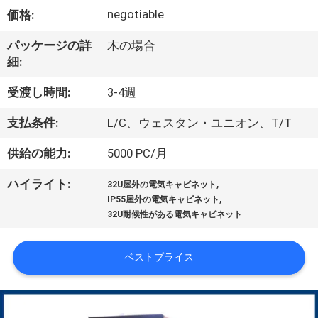
達
negotiable
価格:
に
パッケージの詳
木の場合
つ
細:
い
受渡し時間:
3-4週
て
支払条件:
L/C、ウェスタン・ユニオン、T/T
供給の能力:
5000 PC/月
工
,
ハイライト:
場
32U屋外の電気キャビネット
,
IP55屋外の電気キャビネット
旅
32U耐候性がある電気キャビネット
行
ベストプライス
品