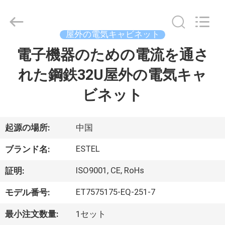
supplier.
Copyright
©
2020
屋外の電気キャビネット
-
2026
TIANJIN
電子機器のための電流を通さ
家
ESTEL
ELECTRONIC
SCIENCE
れた鋼鉄32U屋外の電気キャ
AND
TECHNOLOGY
プ
CO.,
ビネット
LTD.
All
ロ
Rights
Reserved.
ダ
起源の場所:
中国
ク
ESTEL
ブランド名:
ト
ISO9001, CE, RoHs
証明:
ET7575175-EQ-251-7
モデル番号:
私
最小注文数量:
1セット