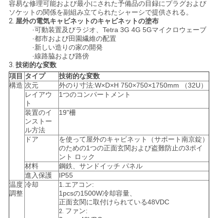
容易な修理可能および最小にされた予備品の目録にプラグおよび
い
ソケットの関係を副組み立てられたシャーシで提供される。
2.
屋外の電気キャビネットのキャビネットの塗布
·可動装置及びラジオ、Tetra 3G 4G 5Gマイクロウェーブ
·都市および田園繊維の配置
ニ
·新しい造りの家の開発
·線路脇および路傍
3.
技術的な変数
ュ
項目
タイプ
技術的な変数
ー
構造
次元
外のり寸法:W×D×H 750×750×1750mm （32U）
レイアウ
1つのコンパートメント
ト
ス
装置のイ
19"柵
ンストー
ル方法
引
ドア
を使って屋外のキャビネット（サポート南京錠）
のための1つの正面玄関および盗難防止の3ポイ
ント ロック
用
材料
鋼鉄、サンドイッチ パネル
進入保護
IP55
を
温度
冷却
1.エアコン:
調整
1pcsの1500W冷却容量、
要
正面玄関に取付けられている48VDC
ファン:
2.