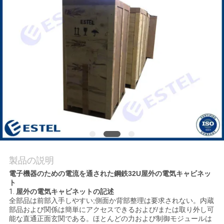
質
管
理
私
達
に
連
絡
製品の説明
電子機器のための電流を通された鋼鉄32U屋外の電気キャビネッ
し
ト
1.
屋外の電気キャビネットの記述
な
全部品は前部入手しやすい;側面か背部整理は要求されない。内蔵
部品および関係は簡単にアクセスできるおよび/または取り外し可
さ
能な直通正面玄関である。ほとんどの力および制御モジュールは