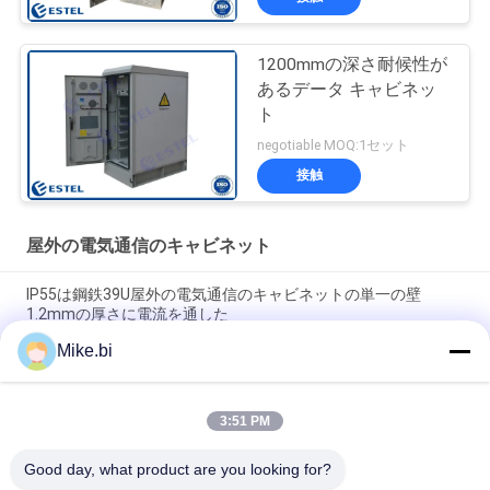
1200mmの深さ耐候性が
あるデータ キャビネッ
ト
negotiable MOQ:1セット
接触
屋外の電気通信のキャビネット
IP55は鋼鉄39U屋外の電気通信のキャビネットの単一の壁
1.2mmの厚さに電流を通した
Mike.bi
2100mmの高さ40Uの屋外の電気通信のキャビネットIP55の反
腐食
3:51 PM
IP55屋外の電気通信のエンクロージャ19インチの棚40Uの耐候
性がある電気キャビネット
Good day, what product are you looking for?