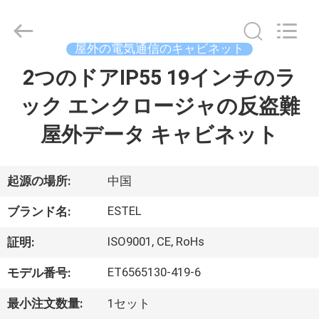
supplier.
Copyright
©
2020
屋外の電気通信のキャビネット
-
2026
TIANJIN
2つのドアIP55 19インチのラ
家
ESTEL
ELECTRONIC
SCIENCE
ック エンクロージャの反盗難
AND
TECHNOLOGY
プ
CO.,
屋外データ キャビネット
LTD.
All
ロ
Rights
Reserved.
ダ
起源の場所:
中国
ク
ESTEL
ブランド名:
ト
ISO9001, CE, RoHs
証明:
ET6565130-419-6
モデル番号:
私
最小注文数量:
1セット