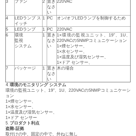
3
ファン
2
置き
220VAC
なさ
い
4
LEDランプ ス
1
PC
オン/オフLEDランプを制御するため
イッチ
5
LEDランプ
1
PC
220VAC
6
環境
1
置き
1×環境の監視ユニット、19"、1U、
監視
なさ
220VACのSNMPコミュニケーション
システム
い
1×煙センサー、
1×水センサー、
1×温度及び湿気センサー、
1×ドア センサー、
7
パッケージ
1
置き
木の場合
なさ
い
4.
環境のモニタリング システム
環境の監視ユニット、19"、1U、220VACのSNMPコミュニケーシ
ョン
1×煙センサー、
1×水センサー、
1×温度及び湿気センサー、
1×ドア センサー
5.
プロダクト利点
盗難-証拠
取付けの中、固定の中で、外ねじ無し