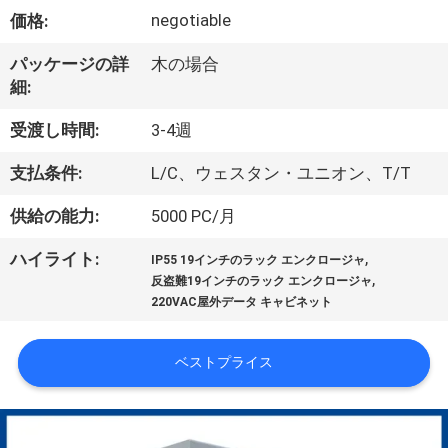
達
negotiable
価格:
に
パッケージの詳
木の場合
つ
細:
い
受渡し時間:
3-4週
て
支払条件:
L/C、ウェスタン・ユニオン、T/T
供給の能力:
5000 PC/月
工
,
ハイライト:
場
IP55 19インチのラック エンクロージャ
,
反盗難19インチのラック エンクロージャ
旅
220VAC屋外データ キャビネット
行
ベストプライス
品