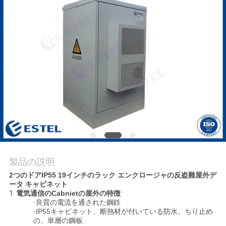
質
管
理
私
達
に
連
絡
製品の説明
2つのドアIP55 19インチのラック エンクロージャの反盗難屋外デ
し
ータ キャビネット
1.
電気通信のCabnietの屋外の特徴
な
·良質の電流を通された鋼鉄
·IP55キャビネット、断熱材が付いている防水、ちり止め
さ
の、単層の鋼板