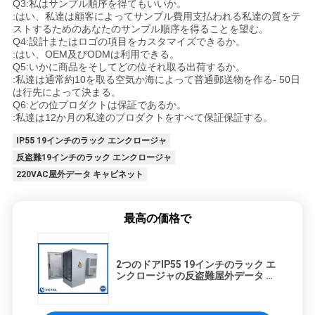
Q3:私はサンプル順序を得てもいいか。
:はい、私達は顧客によってサンプル費用支払われる私達の質をテ
ストするためのあなたのサンプル順序を得ることを望む。
Q4:設計またはロゴの項目をカスタマイズできるか。
:はい、OEM及びODMは利用できる。
Q5:いかに商品をそしてどの位それ取る出荷するか。
:私達は通常約10を取る空気か海によって普通郵送物を作る- 50日
は行先によって決まる。
Q6:どの位プロダクトは保証であるか。
:私達は12か月の私達のプロダクトをすべて保証保証する。
IP55 19インチのラック エンクロージャ
反盗難19インチのラック エンクロージャ
220VAC屋外データ キャビネット
最高の価格で
2つのドアIP55 19インチのラック エ
ンクロージャの反盗難屋外データ キ
ャビネット