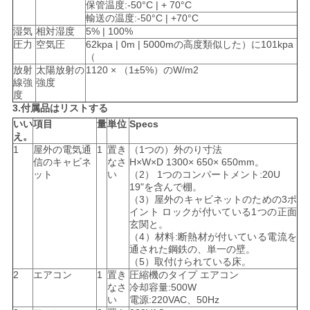
求
保管温度:-50°C | + 70°C
輸送の温度:-50°C | +70°C
し
湿気
相対湿度
5% | 100%
圧力
空気圧
62kpa | 0m | 5000mの高度類似した）に101kpa
な
（
放射
太陽放射の
1120 × （1±5%）のW/m2
さ
線強
強度
度
3.付属品はリストする
い
いい
項目
量
単位
Specs
え。
1
屋外の電気通
1
置き
（1つの）
外のり寸法
地
信のキャビネ
なさ
H×W×D 1300× 650× 650mm。
ット
い
（2）
1つのコンパートメント:20U
図
19"を含んで棚。
（3）屋外のキャビネットのための3ポ
イント ロックが付いている1つの正面
玄関と。
PRIVACY
（4）材料:断熱材が付いている電流を
通された鋼鉄の、単一の壁。
POLICY
（5）取付けられている床。
2
エアコン
1
置き
圧縮機のタイプ エアコン
なさ
冷却容量:500W
い
電源:220VAC、50Hz