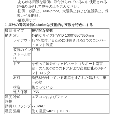
·あらゆる困難な場所に取付けられているのに使用される
い
建物の山そして屋根の上を含みなさい。
·防風、砂防止、rain-proof、太陽防止および盗難防止、保
護レベルIP55。
·顧客用サポート
ニ
2.
屋外の電気通信Cabnietは技術的な変数を特色にする
項目
タイプ
技術的な変数
ュ
構造
次元
外的なサイズH*W*D 1300*650*650mm
レイアウト
19"を取付けるために使用される1つのコンパー
ー
トメント装置
装置のイン
19"棚
ストール方
ス
法
ドア
を使って屋外のキャビネット（サポート南京
錠）のための2つのドアおよび盗難防止の3ポイ
引
ント ロック
材料
断熱材が付いている電流を通された鋼鉄の、単
一の壁
用
構造
集まっている
進入保護
IP55
を
温度
冷却
エアコンおよびファン
調整
要
照明
LEDランプ
220VAC
温度
温度
働く温度:-40°C | +55°C