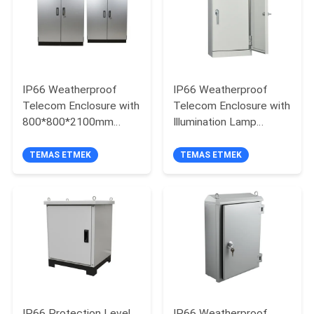
PRIVACY
POLICY
IP66 Weatherproof
IP66 Weatherproof
Telecom Enclosure with
Telecom Enclosure with
800*800*2100mm
Illumination Lamp
Dimensions and DC48V
-48VDC and 2 Shelves
LED Lamp for Outdoor
for Front Maintenance
TEMAS ETMEK
TEMAS ETMEK
Protection
IP66 Protection Level
IP66 Weatherproof