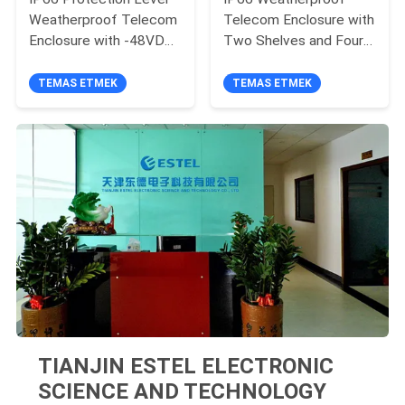
Weatherproof Telecom
Telecom Enclosure with
Enclosure with -48VDC
Two Shelves and Four
Illumination and
Lifting Ears for Outdoor
700×450×300mm
Telecom Equipment
TEMAS ETMEK
TEMAS ETMEK
External Dimension
Cabinet
TIANJIN ESTEL ELECTRONIC
SCIENCE AND TECHNOLOGY