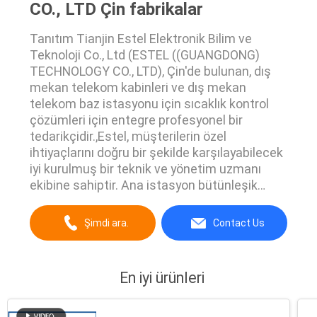
CO., LTD Çin fabrikalar
Tanıtım Tianjin Estel Elektronik Bilim ve
Teknoloji Co., Ltd (ESTEL ((GUANGDONG)
TECHNOLOGY CO., LTD), Çin'de bulunan, dış
mekan telekom kabinleri ve dış mekan
telekom baz istasyonu için sıcaklık kontrol
çözümleri için entegre profesyonel bir
tedarikçidir.,Estel, müşterilerin özel
ihtiyaçlarını doğru bir şekilde karşılayabilecek
iyi kurulmuş bir teknik ve yönetim uzmanı
ekibine sahiptir. Ana istasyon bütünleşik
çözümleri ve ürünleri arasında açık hava
bütünleşik telekom ekipman kabin, pil kabin,
Şimdi ara.
Contact Us
RRU kabin, güç kaynağı kabin, çevre izleme
sistemi,TEC peltier klima, AC220V kompresör
klima, DC48V ...
En iyi ürünleri