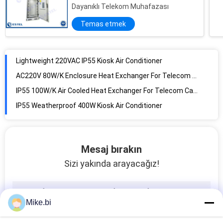
Dayanıklı Telekom Muhafazası
Temas etmek
Lightweight 220VAC IP55 Kiosk Air Conditioner
AC220V 80W/K Enclosure Heat Exchanger For Telecom Cabinet
IP55 100W/K Air Cooled Heat Exchanger For Telecom Cabinet
IP55 Weatherproof 400W Kiosk Air Conditioner
LCD Control 650W IP55 Enclosure Heat Exchanger
Anti Corrosion IP55 RS485 Monitoring Electric Heat Exchanger
1500W ISO Kiosk Air Conditioner For Outdoor Kiosk
Mesaj bırakın
R134A 2000W Cooling Capacity Kiosk Air Conditioner
Sizi yakında arayacağız!
R134A 2500W Electrical Cabinet Air Conditioning Units
High Capacity 260W/K 380W Fan Heat Exchanger
Galvanzed Steel DC48V 300W/K Enclosure Heat Exchanger
Mike.bi
220VAC 3000W Cooling Capacity Small Cabinet Air Conditioner