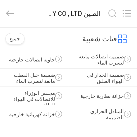
ELECTRONIC
SCIENCE
AND
الصين TIANJIN ESTEL ELECTRONIC SCIENCE AND TECHNOLOGY CO., LTD أخبار الشركة
TECHNOLOGY
CO.,
LTD.
All
منزل،
Rights
Reserved.
فئات شعبية
جميع
بيت
ضميمة اتصالات مانعة 
حاوية اتصالات خارجية
منتجات
لتسرب الماء
ضميمة الجدار في 
ضميمة جبل القطب 
معلومات
الهواء الطلق
مانعة لتسرب الماء
عنا
مجلس الوزراء 
خزانة بطارية خارجية
للاتصالات في الهواء 
الطلق
جولة
المبادل الحراري 
خزانة كهربائية خارجية
الضميمة
في
المعمل