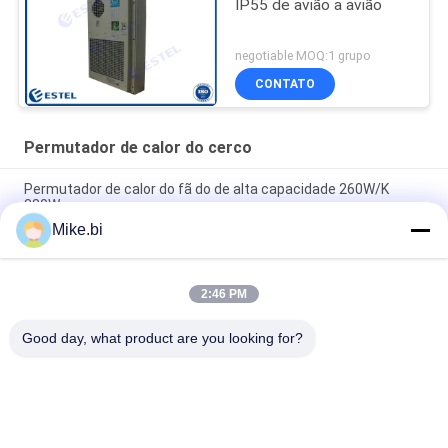
IP55 de avião a avião
negotiable MOQ:1 grupo
CONTATO
Permutador de calor do cerco
Permutador de calor do fã do de alta capacidade 260W/K
380W
Mike.bi
950 permutador de calor do cerco do fluxo de ar 180W/K
1800W de M3/H
2:46 PM
Permutador de calor elétrico da anti monitoração da corrosão
IP55 RS485
Good day, what product are you looking for?
Categorias populares
Todos
Cerco Exterior Das 
Cerco À Prova De 