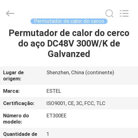
ESTEL
ELECTRONIC
SCIENCE
AND
TECHNOLOGY
Permutador de calor do cerco
CO.,
LTD.
All
Permutador de calor do cerco
CASA
Rights
Reserved.
do aço DC48V 300W/K de
PRODUTOS
Galvanzed
SOBRE
Lugar de
Shenzhen, China (continente)
origem:
NÓS
Marca:
ESTEL
EXCURSÃO
Certificação:
ISO9001, CE, 3C, FCC, TLC
DA
Número do
ET300EE
FÁBRICA
modelo:
Quantidade de
1