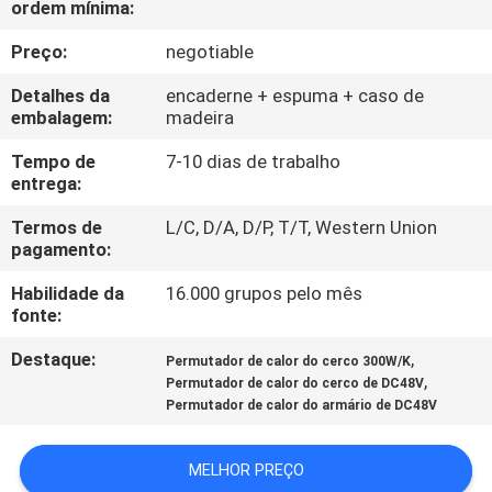
ordem mínima:
CONTROLE
DA
Preço:
negotiable
QUALIDADE
Detalhes da
encaderne + espuma + caso de
embalagem:
madeira
CONTACTE-
Tempo de
7-10 dias de trabalho
entrega:
NOS
Termos de
L/C, D/A, D/P, T/T, Western Union
pagamento:
NOTÍCIA
Habilidade da
16.000 grupos pelo mês
fonte:
PEÇA
Destaque:
,
Permutador de calor do cerco 300W/K
UMAS
,
Permutador de calor do cerco de DC48V
CITAÇÕES
Permutador de calor do armário de DC48V
MELHOR PREÇO
MAPA