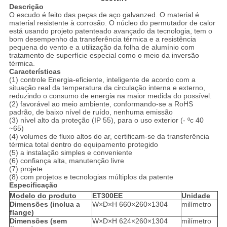
Descrição
O escudo é feito das peças de aço galvanzed. O material é
material resistente à corrosão. O núcleo do permutador de calor
está usando projeto patenteado avançado da tecnologia, tem o
bom desempenho da transferência térmica e a resistência
pequena do vento e a utilização da folha de alumínio com
tratamento de superfície especial como o meio da inversão
térmica.
Características
(1) controle Energia-eficiente, inteligente de acordo com a
situação real da temperatura da circulação interna e externo,
reduzindo o consumo de energia na maior medida do possível.
(2) favorável ao meio ambiente, conformando-se a RoHS
padrão, de baixo nível de ruído, nenhuma emissão
(3) nível alto da proteção (IP 55), para o uso exterior (- ºc 40
~65)
(4) volumes de fluxo altos do ar, certificam-se da transferência
térmica total dentro do equipamento protegido
(5) a instalação simples e conveniente
(6) confiança alta, manutenção livre
(7) projete
(8) com projetos e tecnologias múltiplos da patente
Especificação
Modelo do produto
ET300EE
Unidade
Dimensões (inclua a
W×D×H 660×260×1304
milímetro
flange)
Dimensões (sem
W×D×H 624×260×1304
milímetro