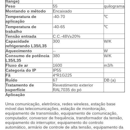
flange)
Peso
55
quilograma
Montando o método
Encaixado
Temperatura de
-40-70
℃
aplicação
Temperatura de
-40-65
℃
trabalho
Tensão entrada
C.C.-48V±20%
Capacidade
300
W/K
refrigerando L35/L35
Aquecimento
--
W
Consumo de potência
380
W/K
L35/L35
Fluxo de ar
1600
m3/h
Categoria do IP
IP55
Fã
4*R1G225
Ruído
67
DB (a)
Tratamento de
Revestimento exterior
superfície
RAL7035 do pó
Aplicação
Uma comunicação, eletrônica, redes wireless, estação base
móvel das telecomunicações, estação de monitoração,
equipamento de transmissão, equipamento de comunicação,
computador, conversor de frequência, transformador da tensão,
equipamento do interruptor, equipamento do controlo
automático, armário de controle de alta tensão, equipamento da