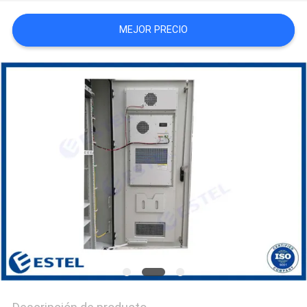
CITA
MEJOR PRECIO
MAPA
DEL
SITIO
PRIVACY
POLICY