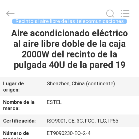
TIANJIN
ESTEL
ELECTRONIC
SCIENCE
AND
Recinto al aire libre de las telecomunicaciones
TECHNOLOGY
CO.,
Aire acondicionado eléctrico
HOGAR
LTD.
All
Rights
al aire libre doble de la caja
Reserved.
PRODUCTOS
2000W del recinto de la
pulgada 40U de la pared 19
SOBRE
NOSOTROS
Lugar de
Shenzhen, China (continente)
origen:
VIAJE
Nombre de la
ESTEL
marca:
DE
Certificación:
ISO9001, CE, 3C, FCC, TLC, IP55
LA
FÁBRICA
Número de
ET9090230-EQ-2-4