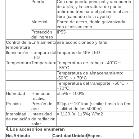
Puerta
Con una puerta principal y una puerta
de atrás, y la cerradura de punto
antirrobo tres para el gabinete al aire
libre (candado de la ayuda).
Material
Pared de acero, doble galvanizada
con el aislamiento
Protección
IP55
del ingreso
Control de la
Enfriamiento
aire acondicionado y fans
temperatura
Iluminación
Lámpara del
lámparas de 48V LED
LED
Temperatura
Temperatura
Temperatura de trabajo: -40°C ~
+55°C
Temperatura de almacenamiento:
-50°C ~ + 70°C
Temperatura del transporte: -50°C ~
+70°C
Humedad
Humedad
el 5% ~ 100%
relativa
Presión
Presión de
62kpa ~ 101kpa (similar hasta los 0m
aire
~ altitud de los 5000m)
Intensidad
Intensidad
× 1120 (el 1±5%) W/m2
de radiación
de radiación
solar
4.
Los accesorios enumeran
No.
Artículo
Cantidad
Unidad
Espec.