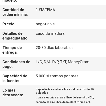
modelo:
Cantidad de
1 SISTEMA
CONTROL
orden mínima:
DE
Precio:
negotiable
CALIDAD
Detalles de
caso de madera
empaquetado:
ÉNTRENOS
Tiempo de
20-30 días laborables
EN
entrega:
CONTACTO
Condiciones de
L/C, D/A, D/P, T/T, MoneyGram
CON
pago:
Capacidad de
5.000 sistemas por mes
NOTICIAS
la fuente:
Lo más
caja eléctrica al aire libre del recinto de 19
pulgadas
destacado:
PIDA
,
,
caja eléctrica al aire libre del recinto 40U
recinto al aire libre de la electrónica 40U
UNA