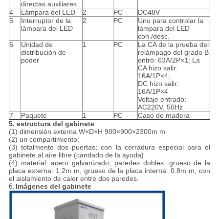
directas auxiliares
4
Lámpara del LED
2
PC
DC48V
5
Interruptor de la
2
PC
Uno para controlar la
lámpara del LED
lámpara del LED
con./desc.
6
Unidad de
1
PC
La CA de la prueba del
distribución de
relámpago del grado B
poder
entró: 63A/2P×1; La
CA hizo salir:
16A/1P×4;
DC hizo salir:
16A/1P×4
Voltaje entrado:
AC220V, 50Hz
7
Paquete
1
PC
Caso de madera
5. estructura del gabinete
(1) dimensión externa W×D×H 900×900×2300m m
(2) un compartimiento;
(3) totalmente dos puertas; con la cerradura especial para el
gabinete al aire libre (candado de la ayuda)
(4) material: acero galvanizado; paredes dobles, grueso de la
placa externa: 1.2m m, grueso de la placa interna: 0.8m m, con
el aislamiento de calor entre dos paredes.
6.
Imágenes del gabinete