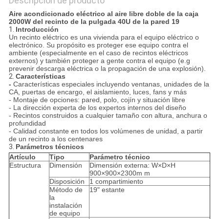
Descripción de producto
Aire acondicionado eléctrico al aire libre doble de la caja
2000W del recinto de la pulgada 40U de la pared 19
1.
Introducción
Un recinto eléctrico es una vivienda para el equipo eléctrico o
electrónico. Su propósito es proteger ese equipo contra el
ambiente (especialmente en el caso de recintos eléctricos
externos) y también proteger a gente contra el equipo (e.g
prevenir descarga eléctrica o la propagación de una explosión).
2.
Características
-
Características especiales incluyendo ventanas, unidades de la
CA, puertas de encargo, el aislamiento, luces, fans y más
- Montaje de opciones: pared, polo, cojín y situación libre
- La dirección experta de los expertos internos del diseño
- Recintos construidos a cualquier tamaño con altura, anchura o
profundidad
- Calidad constante en todos los volúmenes de unidad, a partir
de un recinto a los centenares
3.
Parámetros técnicos
Artículo
Tipo
Parámetro técnico
Estructura
Dimensión
Dimensión externa: W×D×H
900×900×2300m m
Disposición
1 compartimiento
Método de
19" estante
la
instalación
de equipo