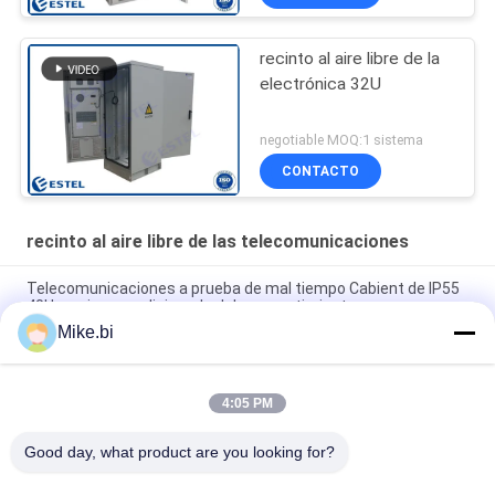
recinto al aire libre de la
electrónica 32U
negotiable MOQ:1 sistema
CONTACTO
recinto al aire libre de las telecomunicaciones
Telecomunicaciones a prueba de mal tiempo Cabient de IP55
40U un aire acondicionado del compartimiento
Mike.bi
caja a prueba de mal tiempo de la electrónica del recinto al
aire libre de las telecomunicaciones 16U de 1000m m
4:05 PM
Gabinete eléctrico al aire libre a prueba de mal tiempo 1500W
AC220V de IP55 DDF
Good day, what product are you looking for?
Categorías Populares
Todos