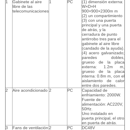
1
Gabinete al aire
1
PC
(1) dimensión externa:
libre de las
W×D×H
telecomunicaciones
900×900×2300m m
(2) un compartimiento
(3) con una puerta
principal y una puerta
de atrás, y la
cerradura de punto
antirrobo tres para el
gabinete al aire libre
(candado de la ayuda).
(4) acero galvanizado;
paredes dobles,
grueso de la placa
externa: 1.2m m,
grueso de la placa
interna: 0.8m m, con el
aislamiento de calor
entre dos paredes.
2
Aire acondicionado
2
PC
Capacidad de
enfriamiento: 2000W.
Fuente de
alimentación: AC220V,
50Hz.
Uno instalado en
puerta principal, el otro
en puerta de atrás.
3
Fans de ventilación
2
PC
DC48V