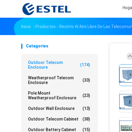
Hoga
Inicio
Productos
Recinto Al Aire Libre De Las Telecomu
Catagories
Outdoor Telecom
(174)
Enclosure
Weatherproof Telecom
(33)
Enclosure
Pole Mount
(23)
Weatherproof Enclosure
Outdoor Wall Enclosure
(13)
Outdoor Telecom Cabinet
(38)
Outdoor Battery Cabinet
(15)