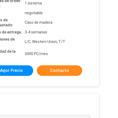
ad de orden
1 sistema
:
:
negotiable
es de
Caso de madera
uetado:
 de entrega:
3-4 semanas
iones de
L/C, Western Union, T/T
dad de la
5000 PC/mes
:
Mejor Precio
Contacto