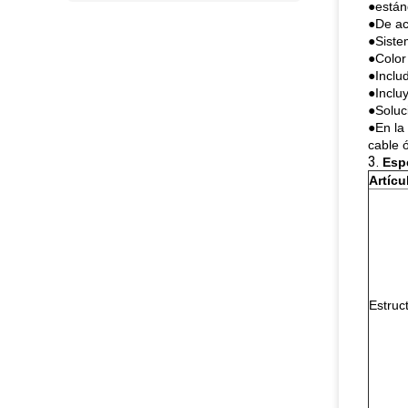
●estánd
●De ac
●Siste
●Color
●Includ
●Incluy
●Soluc
●En la 
cable ó
3.
Esp
Artícu
Estruc