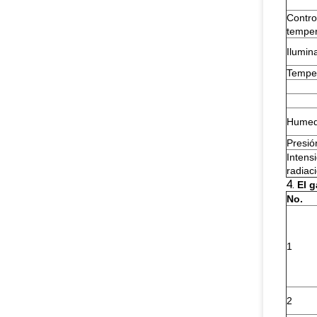
Contro
temper
Ilumin
Tempe
Hume
Presió
Intens
radiac
4.
El 
No.
1
2