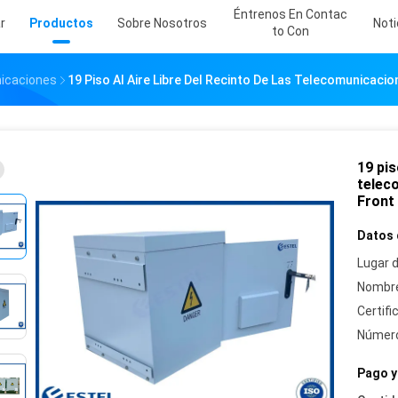
Éntrenos En Contac
r
Productos
Sobre Nosotros
Noti
To Con
nicaciones
19 Piso Al Aire Libre Del Recinto De Las Telecomunicac
19 pis
telec
Front
Datos 
Lugar d
Nombre
Certifi
Número
Pago y