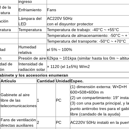
ingreso
l de la
Enfriamiento
Fans
atura
Lámpara del
AC220V 50Hz
ación
LED
con el disyuntor protector
ratura
Temperatura
Temperatura de trabajo: -40°C ~ +55°C
Temperatura de almacenamiento: -50°C ~ +
Temperatura del transporte: -50°C ~ +70°C
Humedad
dad
el 5% ~ 100%
relativa
n
Presión de aire
62kpa ~ 101kpa (similar hasta los 0m ~ altit
idad de
Intensidad de
× 1120 (el 1±5%) W/m2
ión
radiación solar
gabinete y los accesorios enumeran
Artículo
Cantidad
Unidad
Espec.
(1) dimensión externa: W×D×H
600×508×600m m
Gabinete al aire
(2) un compartimiento: 19" insta
libre de las
1
PC
(3) con una puerta principal, y 
telecomunicaciones
punto antirrobo tres para el gabi
libre (candado de la ayuda)
Fans de ventilación
2
PC
AC220V 50Hz instaló en la puert
directas auxiliares