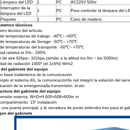
Lámpara del LED
1
PC
AC220V 50Hz
Interruptor de la
1
PC
Para controlar la lámpara del L
lámpara del LED
Paquete
1
PC
Caso de madera
ámetros técnicos
tro técnico del artículo
e temperaturas de trabajo: -40℃~ +60℃
de temperaturas de Sorage: -50℃~ +70℃
e temperaturas del transporte: -50℃~ +70℃
d relativa el 5%-- 100%
n de aire 62kpa~ 101kpa (similar a la altitud los 0m ~ los 5000m)
idad de radiación 1400* (el 1±5%) W/m2
 del gabinete del equipo
ón base inalámbrica de la comunicación
mplo el sistema 4G, la comunicación/la red integró la estación del servi
cación de la emergencia/la transmisión, el etc.
uctura del gabinete del equipo
imensión externa: W×D×H 600×508×600m m
 compartimiento: 19" instalación
 una puerta principal, y la cerradura de punto antirrobo tres para el ga
gen del gabinete