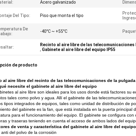
terial:
Acero galvanizado
Dimens
Protec
ntaje Del Tipo:
Piso que monta el tipo
Ingres
emperatura De
-40°C ~ +55°C
Paquet
abajo:
Recinto al aire libre de las telecomunicaciones
saltar:
,
Gabinete al aire libre del equipo IP55
pción de producto
o al aire libre del recinto de las telecomunicaciones de la pulga
ué necesite el gabinete al aire libre del equipo
binetes al aire libre son ideales para los usos donde está factores su 
tos tales como polvo y agua. Allí el gabinete de las telecomunicaciones
os tipos integrados de equipos, tales como unidad de distribución de po
iento del gabinete es la fan, que está instalada en la puerta principal
atura para el funcionamiento del equipo. El gabinete se configura con
eras y traseras teniendo en cuenta el acceso de ambos lados del equipo
ores de venta y característica del gabinete al aire libre del equipo
anti del polvo de la corrosión