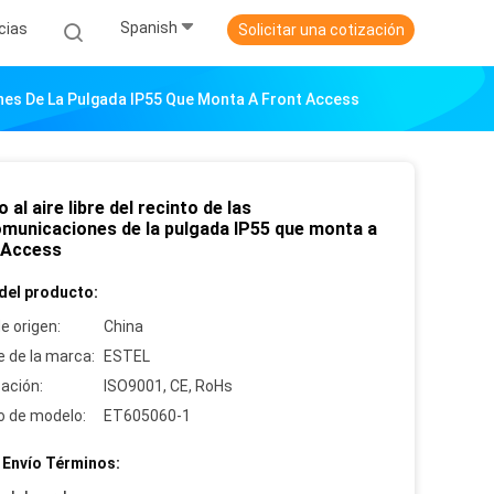
Spanish
cias
Solicitar una cotización
iones De La Pulgada IP55 Que Monta A Front Access
o al aire libre del recinto de las
omunicaciones de la pulgada IP55 que monta a
 Access
del producto:
e origen:
China
 de la marca:
ESTEL
cación:
ISO9001, CE, RoHs
 de modelo:
ET605060-1
 Envío Términos: