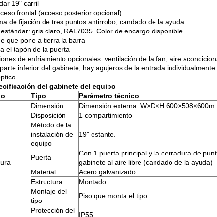
ar 19" carril
ceso frontal (acceso posterior opcional)
ma de fijación de tres puntos antirrobo, candado de la ayuda
 estándar: gris claro, RAL7035. Color de encargo disponible
e que pone a tierra la barra
a el tapón de la puerta
iones de enfriamiento opcionales: ventilación de la fan, aire acondicio
parte inferior del gabinete, hay agujeros de la entrada individualmente 
ptico.
ecificación del gabinete del equipo
lo
Tipo
Parámetro técnico
Dimensión
Dimensión externa: W×D×H 600×508×600m
Disposición
1 compartimiento
Método de la
instalación de
19" estante.
equipo
Con 1 puerta principal y la cerradura de punt
Puerta
tura
gabinete al aire libre (candado de la ayuda)
Material
Acero galvanizado
Estructura
Montado
Montaje del
Piso que monta el tipo
tipo
Protección del
IP55