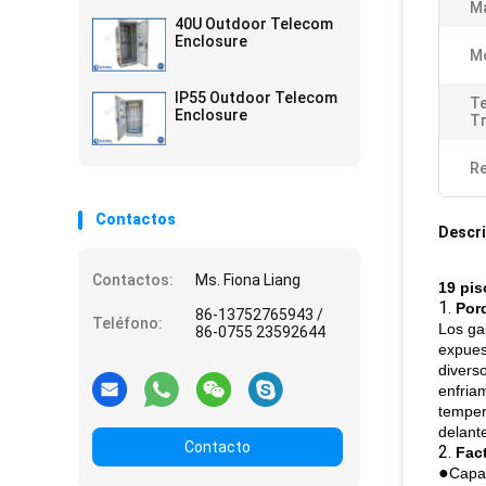
Ma
40U Outdoor Telecom
Enclosure
Mo
IP55 Outdoor Telecom
T
Enclosure
Tr
Re
Contactos
Descri
Contactos:
Ms. Fiona Liang
19 pis
1.
Porq
86-13752765943 /
Teléfono:
Los ga
86-0755 23592644
expues
divers
enfriam
temper
delant
Contacto
2.
Fact
●
Capa 