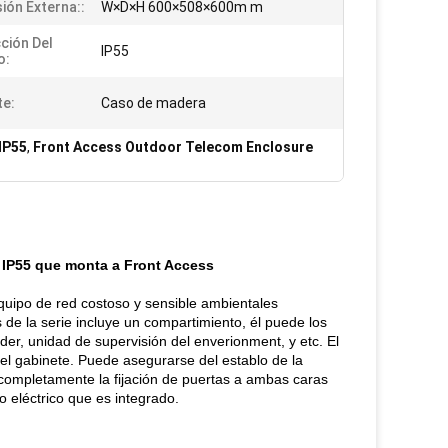
ión Externa::
W×D×H 600×508×600m m
ción Del
IP55
o:
e:
Caso de madera
 IP55
,
Front Access Outdoor Telecom Enclosure
da IP55 que monta a Front Access
equipo de red costoso y sensible ambientales
 de la serie incluye un compartimiento, él puede los
der, unidad de supervisión del enverionment, y etc. El
 del gabinete. Puede asegurarse del establo de la
 completamente la fijación de puertas a ambas caras
 eléctrico que es integrado.