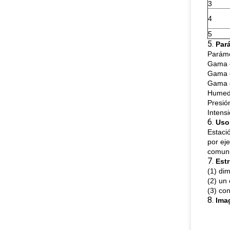
3
4
5
5.
Par
Paráme
Gama d
Gama 
Gama d
Humeda
Presió
Intens
6.
Uso
Estaci
por eje
comuni
7.
Estr
(1) d
(2) un
(3) con
8.
Ima