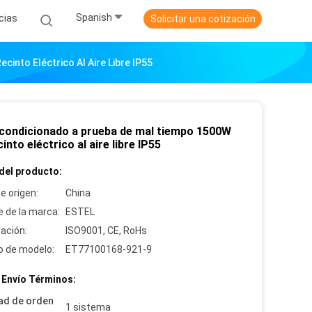
Spanish
cias
Solicitar una cotización
into Eléctrico Al Aire Libre IP55
acondicionado a prueba de mal tiempo 1500W
cinto eléctrico al aire libre IP55
del producto:
e origen:
China
 de la marca:
ESTEL
cación:
ISO9001, CE, RoHs
 de modelo:
ET77100168-921-9
 Envío Términos:
ad de orden
1 sistema