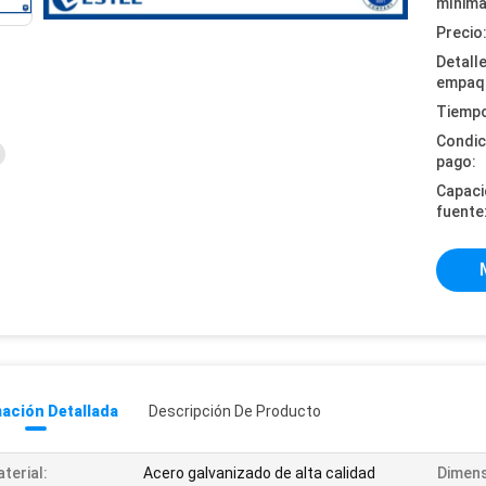
mínima
Precio
Detall
empaq
Tiempo
Condic
pago:
Capaci
fuente
ación Detallada
Descripción De Producto
terial:
Acero galvanizado de alta calidad
Dimens