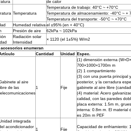
atura
de calor
Temperatura de trabajo: 40°C ~ +70°C
ratura
Temperatura
Temperatura de almacenamiento: -40°C ~ + 
Temperatura del transporte: -50°C ~ +70°C
dad
Humedad relativa
el ≤95% (en + 40°C)
n
Presión de aire
62kPa ~ 102kPa
ión
Radiación solar
× 1120 (el 1±5%) W/m2
idad
Intensidad
 accesorios enumeran
Artículo
Cantidad
Unidad
Espec.
(1) dimensión externa (W×D
700×1000×1700m m
(2) 1 compartimiento
(3) con una puerta principal 
Gabinete al aire
posterior, y la cerradura espe
libre de las
1
Fije
gabinete al aire libre (canda
telecomunicaciones
(4) material: Acero galvaniza
calidad, con las paredes dobl
placa externa: 1.5m m, grues
interna: 0.8m m. El material 
es 20m m PEF
Unidad integrada
del acondicionador
Capacidad de enfriamiento:
1
Fije