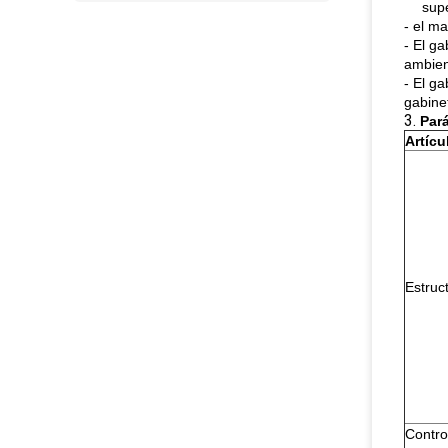
supe
- el ma
- El g
ambient
- El g
gabine
3.
Par
Artícu
Estruc
Contro