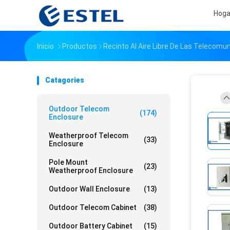
Hoga
Inicio
Productos
Recinto Al Aire Libre De Las Telecomu
Catagories
Outdoor Telecom
(174)
Enclosure
Weatherproof Telecom
(33)
Enclosure
Pole Mount
(23)
Weatherproof Enclosure
Outdoor Wall Enclosure
(13)
Outdoor Telecom Cabinet
(38)
Outdoor Battery Cabinet
(15)