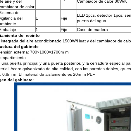
de aire y del
Cambiador de calor 80W/K
cambiador de calor
Sistema de
LED 1pcs, detector 1pcs, sen
vigilancia del
1
Fije
puerta del agua
ambiente
Embalaje
1
Fije
Caso de madera
iamiento del recinto
 integrada del aire acondicionado 1500W/Heat y del cambiador de cal
uctura del gabinete
mensión externa: 700×1000×1700m m
compartimiento
 una puerta principal y una puerta posterior, y la cerradura especial pa
terial: Acero galvanizado de alta calidad, con las paredes dobles, grue
a: 0.8m m. El material de aislamiento es 20m m PEF
gen del gabinete: