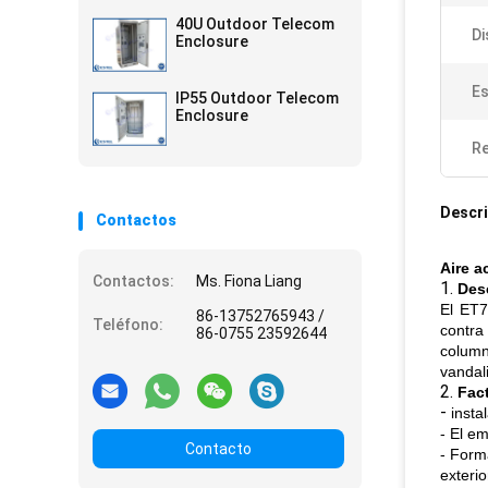
40U Outdoor Telecom
Di
Enclosure
Es
IP55 Outdoor Telecom
Enclosure
Re
Descri
Contactos
Aire a
Contactos:
Ms. Fiona Liang
1.
Desc
El ET7
86-13752765943 /
Teléfono:
contra
86-0755 23592644
column
vandal
2.
Fact
-
insta
- El em
Contacto
- Forma
exterio