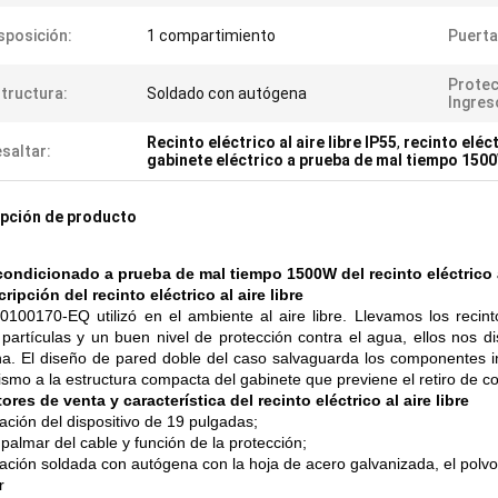
sposición:
1 compartimiento
Puerta
Protec
tructura:
Soldado con autógena
Ingres
Recinto eléctrico al aire libre IP55
,
recinto eléct
saltar:
gabinete eléctrico a prueba de mal tiempo 150
pción de producto
condicionado a prueba de mal tiempo 1500W del recinto eléctrico al
ripción del recinto eléctrico al aire libre
0100170-EQ utilizó en el ambiente al aire libre. Llevamos los reci
 partículas y un buen nivel de protección contra el agua, ellos nos
a. El diseño de pared doble del caso salvaguarda los componentes i
ismo a la estructura compacta del gabinete que previene el retiro de co
ores de venta y característica del recinto eléctrico al aire libre
lación del dispositivo de 19 pulgadas;
palmar del cable y función de la protección;
ción soldada con autógena con la hoja de acero galvanizada, el polvo al
r