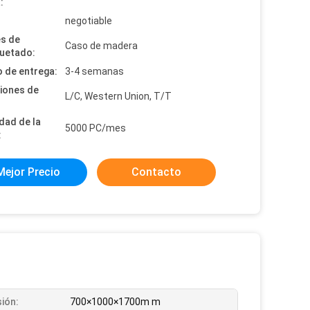
:
:
negotiable
es de
Caso de madera
uetado:
 de entrega:
3-4 semanas
iones de
L/C, Western Union, T/T
dad de la
5000 PC/mes
:
Mejor Precio
Contacto
ión:
700×1000×1700m m