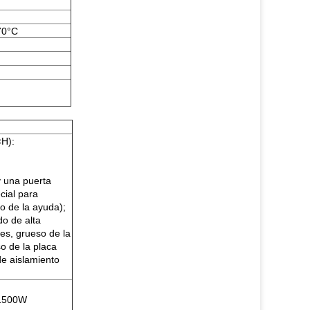
70°C
×H):
y una puerta
cial para
do de la ayuda);
do de alta
es, grueso de la
o de la placa
de aislamiento
 1500W