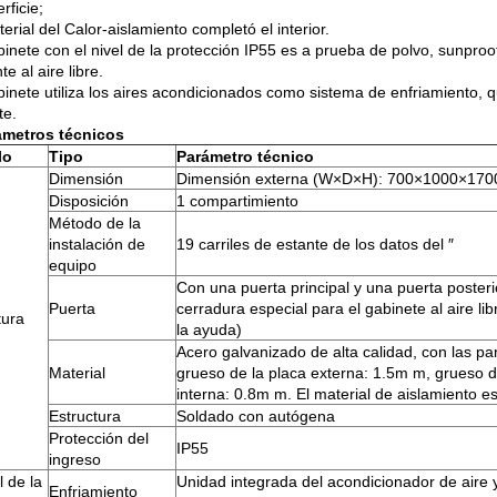
rficie;
terial del Calor-aislamiento completó el interior.
abinete con el nivel de la protección IP55 es a prueba de polvo, sunpr
e al aire libre.
abinete utiliza los aires acondicionados como sistema de enfriamiento, 
te.
ámetros técnicos
lo
Tipo
Parámetro técnico
Dimensión
Dimensión externa (W×D×H): 700×1000×17
Disposición
1 compartimiento
Método de la
instalación de
19 carriles de estante de los datos del ″
equipo
Con una puerta principal y una puerta posterio
Puerta
cerradura especial para el gabinete al aire li
tura
la ayuda)
Acero galvanizado de alta calidad, con las pa
Material
grueso de la placa externa: 1.5m m, grueso d
interna: 0.8m m. El material de aislamiento
Estructura
Soldado con autógena
Protección del
IP55
ingreso
l de la
Unidad integrada del acondicionador de aire 
Enfriamiento