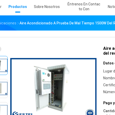
Éntrenos En Contac
r
Productos
Sobre Nosotros
Noti
To Con
nicaciones
Aire Acondicionado A Prueba De Mal Tiempo 1500W Del Rec
Aire 
del re
Datos 
Lugar d
Nombre
Certifi
Número
Pago y
Cantid