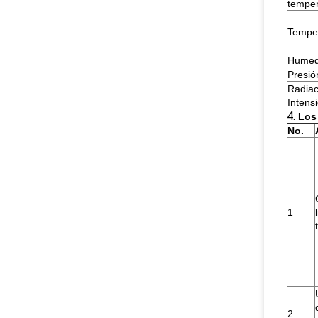
temper
Tempe
Hume
Presió
Radiac
Intens
4.
Los
No.
1
2