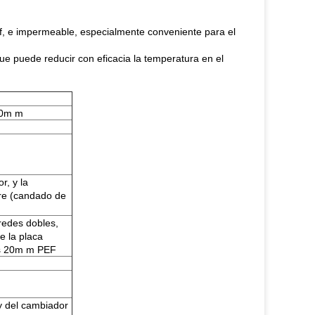
oof, e impermeable, especialmente conveniente para el
que puede reducir con eficacia la temperatura en el
00m m
r, y la
bre (candado de
redes dobles,
e la placa
 es 20m m PEF
y del cambiador