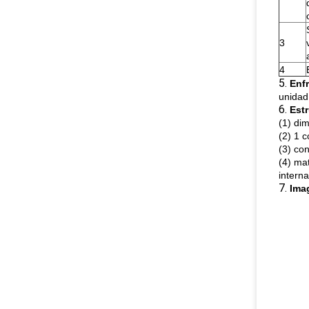
3
4
5.
Enfr
unidad
6.
Estr
(1) di
(2) 1 
(3) con
(4) ma
intern
7.
Ima