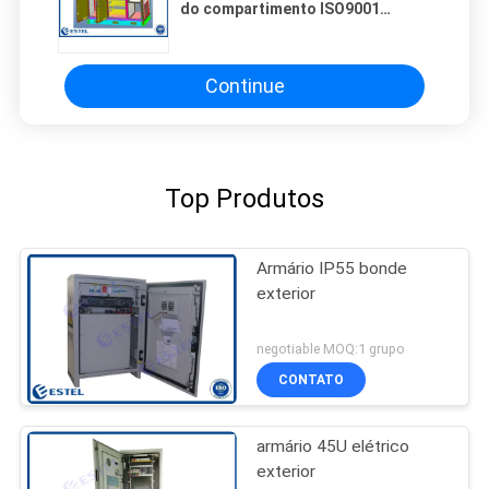
do compartimento ISO9001
RAL7035
Continue
Top Produtos
Armário IP55 bonde
exterior
negotiable MOQ:1 grupo
CONTATO
armário 45U elétrico
exterior