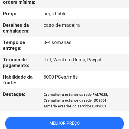
ordem mínima:
CONTROLE
DA
Preço:
negotiable
QUALIDADE
Detalhes da
caso de madeira
embalagem:
CONTACTE-
Tempo de
3-4 semanas
entrega:
NOS
Termos de
T/T, Western Union, Paypal
pagamento:
NOTÍCIA
Habilidade da
5000 PCes/mês
fonte:
PEÇA
Destaque:
,
Cremalheira exterior da rede RAL7035
UMAS
,
Cremalheira exterior da rede ISO9001
CITAÇÕES
Armário exterior do servidor ISO9001
MELHOR PREÇO
MAPA