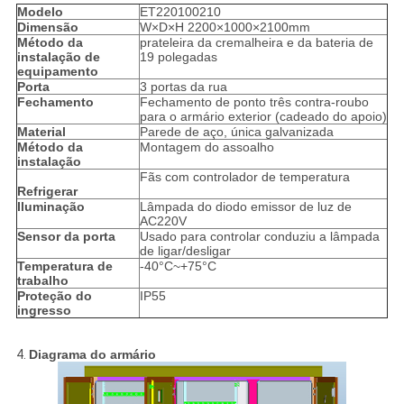
Modelo
ET220100210
Dimensão
W×D×H 2200×1000×2100mm
Método da
prateleira da cremalheira e da bateria de
instalação de
19 polegadas
equipamento
Porta
3 portas da rua
Fechamento
Fechamento de ponto três contra-roubo
para o armário exterior (cadeado do apoio)
Material
Parede de aço, única galvanizada
Método da
Montagem do assoalho
instalação
Fãs com controlador de temperatura
Refrigerar
Iluminação
Lâmpada do diodo emissor de luz de
AC220V
Sensor da porta
Usado para controlar conduziu a lâmpada
de ligar/desligar
Temperatura de
-40°C~+75°C
trabalho
Proteção do
IP55
ingresso
4.
Diagrama do armário