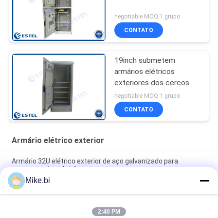
negotiable MOQ:1 grupo
CONTATO
19inch submetem
armários elétricos
exteriores dos cercos
negotiable MOQ:1 grupo
CONTATO
Armário elétrico exterior
Armário 32U elétrico exterior de aço galvanizado para
equipamentos eletrônicos
Mike.bi
19 caixa à prova de intempéries exterior 720×720×1300mm do
armário da cremalheira da polegada 20u
2:40 PM
Armário elétrico exterior do condicionador de ar de ESTEL