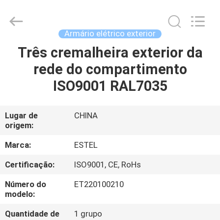
ESTEL
ELECTRONIC
SCIENCE
AND
TECHNOLOGY
Armário elétrico exterior
CO.,
LTD.
All
Três cremalheira exterior da
CASA
Rights
Reserved.
rede do compartimento
PRODUTOS
ISO9001 RAL7035
SOBRE
Lugar de
CHINA
origem:
NÓS
Marca:
ESTEL
EXCURSÃO
Certificação:
ISO9001, CE, RoHs
DA
Número do
ET220100210
FÁBRICA
modelo:
Quantidade de
1 grupo