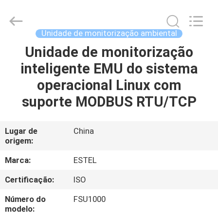
ESTEL
ELECTRONIC
SCIENCE
AND
TECHNOLOGY
Unidade de monitorização ambiental
CO.,
LTD.
All
Unidade de monitorização
CASA
Rights
Reserved.
inteligente EMU do sistema
PRODUTOS
operacional Linux com
suporte MODBUS RTU/TCP
SOBRE
NÓS
Lugar de
China
origem:
EXCURSÃO
Marca:
ESTEL
DA
Certificação:
ISO
FÁBRICA
Número do
FSU1000
modelo: