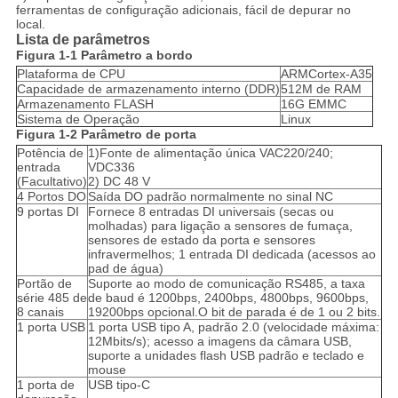
ferramentas de configuração adicionais, fácil de depurar no
local.
Lista de parâmetros
Figura 1-1 Parâmetro a bordo
Plataforma de CPU
ARMCortex-A35
Capacidade de armazenamento interno (DDR)
512M de RAM
Armazenamento FLASH
16G EMMC
Sistema de Operação
Linux
Figura 1-2 Parâmetro de porta
Potência de
1)Fonte de alimentação única VAC220/240;
entrada
VDC336
(Facultativo)
2) DC 48 V
4 Portos DO
Saída DO padrão normalmente no sinal NC
9 portas DI
Fornece 8 entradas DI universais (secas ou
molhadas) para ligação a sensores de fumaça,
sensores de estado da porta e sensores
infravermelhos; 1 entrada DI dedicada (acessos ao
pad de água)
Portão de
Suporte ao modo de comunicação RS485, a taxa
série 485 de
de baud é 1200bps, 2400bps, 4800bps, 9600bps,
8 canais
19200bps opcional.O bit de parada é de 1 ou 2 bits.
1 porta USB
1 porta USB tipo A, padrão 2.0 (velocidade máxima:
12Mbits/s); acesso a imagens da câmara USB,
suporte a unidades flash USB padrão e teclado e
mouse
1 porta de
USB tipo-C