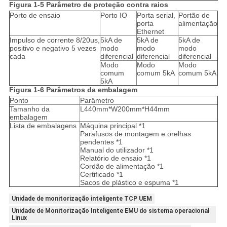
Figura 1-5 Parâmetro de proteção contra raios
Porto de ensaio
Porto IO
Porta serial,
Portão de
porta
alimentação
Ethernet
Impulso de corrente 8/20us,
5kA de
5kA de
5kA de
positivo e negativo 5 vezes
modo
modo
modo
cada
diferencial
diferencial
diferencial
Modo
Modo
Modo
comum
comum 5kA
comum 5kA
5kA
Figura 1-6 Parâmetros da embalagem
Ponto
Parâmetro
Tamanho da
L440mm*W200mm*H44mm
embalagem
Lista de embalagens
Máquina principal *1
Parafusos de montagem e orelhas
pendentes *1
Manual do utilizador *1
Relatório de ensaio *1
Cordão de alimentação *1
Certificado *1
Sacos de plástico e espuma *1
Unidade de monitorização inteligente TCP UEM
Unidade de Monitorização Inteligente EMU do sistema operacional
Linux