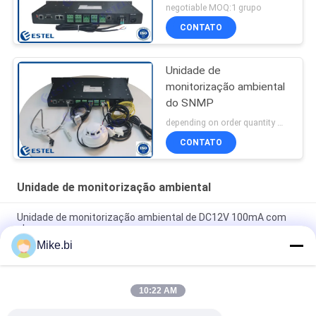
negotiable MOQ:1 grupo
CONTATO
Unidade de
monitorização ambiental
do SNMP
depending on order quantity MOQ:1 grupo
CONTATO
Unidade de monitorização ambiental
Unidade de monitorização ambiental de DC12V 100mA com
alarme
Mike.bi
Unidade de monitorização ambiental da temperatura RS485
MODBUS RTU
10:22 AM
Detector de fumo de DC35V 16mA para o armário das
telecomunicações de Ourdoor