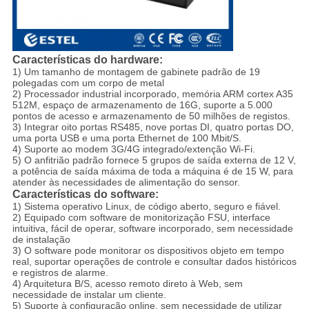
Características do hardware:
1) Um tamanho de montagem de gabinete padrão de 19
polegadas com um corpo de metal
2) Processador industrial incorporado, memória ARM cortex A35
512M, espaço de armazenamento de 16G, suporte a 5.000
pontos de acesso e armazenamento de 50 milhões de registos.
3) Integrar oito portas RS485, nove portas DI, quatro portas DO,
uma porta USB e uma porta Ethernet de 100 Mbit/S.
4) Suporte ao modem 3G/4G integrado/extenção Wi-Fi.
5) O anfitrião padrão fornece 5 grupos de saída externa de 12 V,
a potência de saída máxima de toda a máquina é de 15 W, para
atender às necessidades de alimentação do sensor.
Características do software:
1) Sistema operativo Linux, de código aberto, seguro e fiável.
2) Equipado com software de monitorização FSU, interface
intuitiva, fácil de operar, software incorporado, sem necessidade
de instalação
3) O software pode monitorar os dispositivos objeto em tempo
real, suportar operações de controle e consultar dados históricos
e registros de alarme.
4) Arquitetura B/S, acesso remoto direto à Web, sem
necessidade de instalar um cliente.
5) Suporte à configuração online, sem necessidade de utilizar