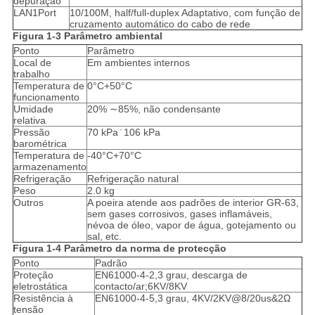
depuração
LAN1Port
10/100M, half/full-duplex Adaptativo, com função de
cruzamento automático do cabo de rede
Figura 1-3 Parâmetro ambiental
Ponto
Parâmetro
Local de
Em ambientes internos
trabalho
Temperatura de
0°C+50°C
funcionamento
Umidade
20% ∼85%, não condensante
relativa
Pressão
70 kPa ̇ 106 kPa
barométrica
Temperatura de
-40°C+70°C
armazenamento
Refrigeração
Refrigeração natural
Peso
2.0 kg
Outros
A poeira atende aos padrões de interior GR-63,
sem gases corrosivos, gases inflamáveis,
névoa de óleo, vapor de água, gotejamento ou
sal, etc.
Figura 1-4 Parâmetro da norma de protecção
Ponto
Padrão
Proteção
EN61000-4-2,3 grau, descarga de
eletrostática
contacto/ar;6KV/8KV
Resistência à
EN61000-4-5,3 grau, 4KV/2KV@8/20us&2Ω
tensão