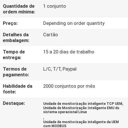
CONTROLE
Quantidade de
1 conjunto
ordem mínima:
DA
QUALIDADE
Preço:
Depending on order quantity
Detalhes da
Cartão
CONTACTE-
embalagem:
NOS
Tempo de
15 a 20 dias de trabalho
entrega:
NOTÍCIA
Termos de
L/C, T/T, Paypal
pagamento:
Habilidade da
2000 conjuntos por mês
PEÇA
fonte:
UMAS
Destaque:
,
Unidade de monitorização inteligente TCP UEM
CITAÇÕES
Unidade de Monitorização Inteligente EMU do
sistema operacional Linux
,
Unidade de monitorização inteligente da UEM
MAPA
com MODBUS