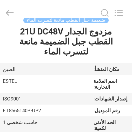
ELECTRONIC
SCIENCE
AND
TECHNOLOGY
CO.,
ضميمة جبل القطب مانعة لتسرب الماء
LTD.
All
مزدوج الجدار 21U DC48V
منزل،
Rights
Reserved.
القطب جبل الضميمة مانعة
بيت
لتسرب الماء
منتجات
مكان المنشأ:
الصين
معلومات
اسم العلامة
ESTEL
عنا
التجارية:
إصدار الشهادات:
ISO9001
جولة
رقم الموديل:
ET8565140P-UP2
في
الحد الأدنى
حاسب شخصي 1
المعمل
لكمية: