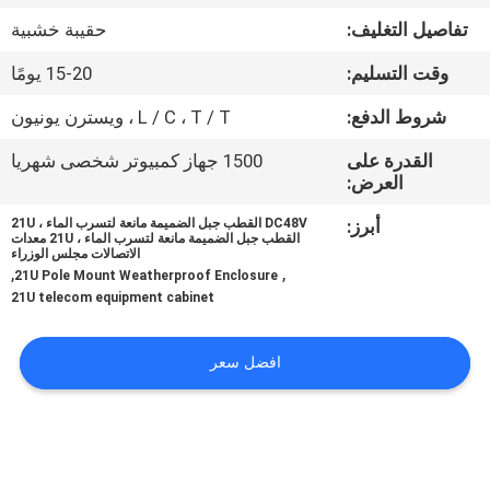
تفاصيل التغليف:
حقيبة خشبية
مراقبة
وقت التسليم:
15-20 يومًا
الجودة
شروط الدفع:
L / C ، T / T ، ويسترن يونيون
اتصل
القدرة على
1500 جهاز كمبيوتر شخصى شهريا
العرض:
بنا
أبرز:
DC48V القطب جبل الضميمة مانعة لتسرب الماء ، 21U
القطب جبل الضميمة مانعة لتسرب الماء ، 21U معدات
الاتصالات مجلس الوزراء
أخبار
,
,
21U Pole Mount Weatherproof Enclosure
21U telecom equipment cabinet
اطلب
افضل سعر
اقتباس
خريطة
الموقع