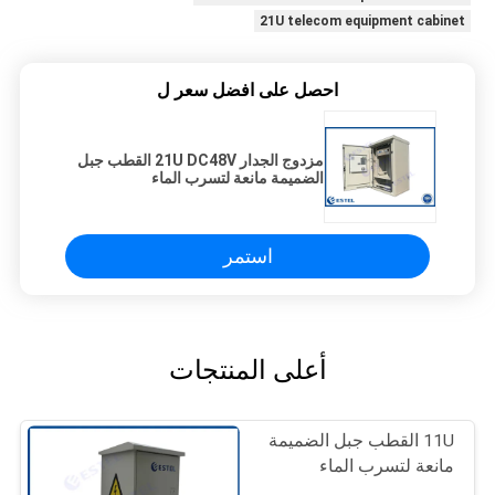
21U telecom equipment cabinet
احصل على افضل سعر ل
مزدوج الجدار 21U DC48V القطب جبل
الضميمة مانعة لتسرب الماء
استمر
أعلى المنتجات
11U القطب جبل الضميمة
مانعة لتسرب الماء