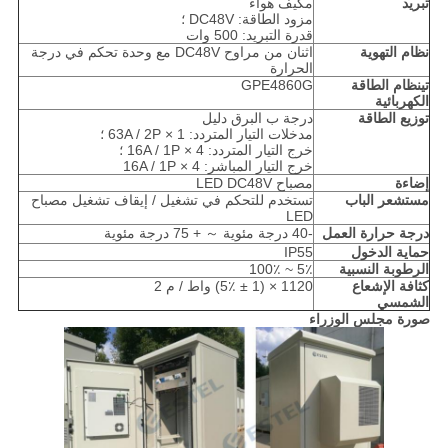
تبريد
مكيف هواء
مزود الطاقة: DC48V ؛
قدرة التبريد: 500 وات
نظام التهوية
اثنان من مراوح DC48V مع وحدة تحكم في درجة
الحرارة
تي
نظام الطاقة
GPE4860G
الكهربائية
توزيع الطاقة
درجة ب البرق دليل
مدخلات التيار المتردد: 63A / 2P × 1 ؛
خرج التيار المتردد: 16A / 1P × 4 ؛
خرج التيار المباشر: 16A / 1P × 4
إضاءة
مصباح LED DC48V
مستشعر الباب
تستخدم للتحكم في تشغيل / إيقاف تشغيل مصباح
LED
درجة حرارة العمل
-40 درجة مئوية ～ + 75 درجة مئوية
حماية الدخول
IP55
الرطوبة النسبية
5٪ ~ 100٪
كثافة الإشعاع
1120 × (1 ± 5٪) واط / م 2
الشمسي
صورة مجلس الوزراء