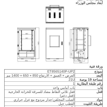
أبعاد مجلس الوزراء
ورقة فنية
نموذج
ET8565140P-UP2
البعد
العرض × العمق × الارتفاع 850 × 650 × 1400 مم
مساحة 19 بوصة
21U
رقم طبقة البطارية
1
باب
باب أمامي واحد
قفل
قفل ثلاثي النقاط مضاد للسرقة للخزانة الخارجية
(قفل دعم)
مواد
الصلب المجلفن؛جدار مزدوج مع عزل حراري
طريقة التثبيت
القطب جبل