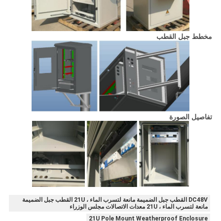
مخطط جبل القطب
تفاصيل الصورة
DC48V القطب جبل الضميمة مانعة لتسرب الماء ، 21U القطب جبل الضميمة
مانعة لتسرب الماء ، 21U معدات الاتصالات مجلس الوزراء
21U Pole Mount Weatherproof Enclosure