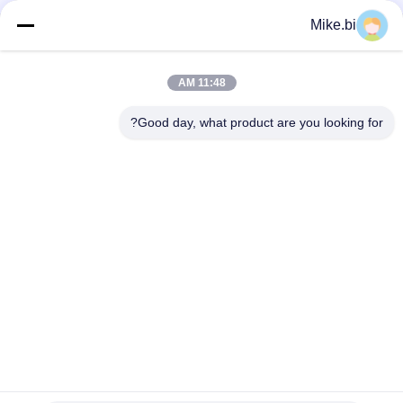
Mike.bi
الصلب IP55 19 بوصة رف القطب جبل الضميمة مانعة لتسرب الماء
خزانة إلكترونيات خارجية 17U RAL7035 ضد السرقة
11:48 AM
550 مم عمق 650 مم عرض القطب جبل الضميمة مانعة لتسرب الماء
Good day, what product are you looking for?
فئات شعبية
جميع
ضميمة اتصالات مانعة 
حاوية اتصالات خارجية
لتسرب الماء
ضميمة الجدار في 
ضميمة جبل القطب 
الهواء الطلق
مانعة لتسرب الماء
مجلس الوزراء 
خزانة بطارية خارجية
للاتصالات في الهواء 
الطلق
المبادل الحراري 
خزانة كهربائية خارجية
الضميمة