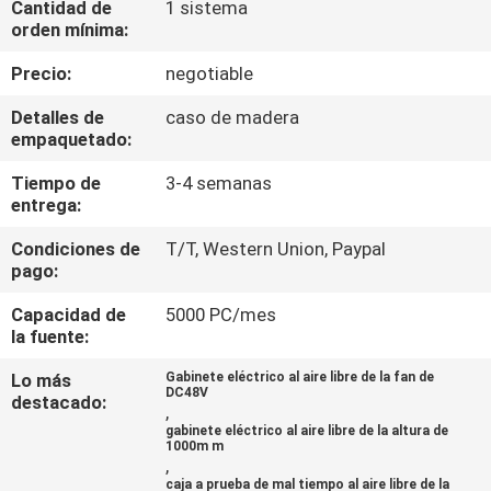
Cantidad de
1 sistema
orden mínima:
CONTROL
Precio:
negotiable
DE
Detalles de
caso de madera
CALIDAD
empaquetado:
Tiempo de
3-4 semanas
ÉNTRENOS
entrega:
EN
Condiciones de
T/T, Western Union, Paypal
CONTACTO
pago:
CON
Capacidad de
5000 PC/mes
la fuente:
NOTICIAS
Lo más
Gabinete eléctrico al aire libre de la fan de
DC48V
destacado:
,
gabinete eléctrico al aire libre de la altura de
PIDA
1000m m
,
UNA
caja a prueba de mal tiempo al aire libre de la