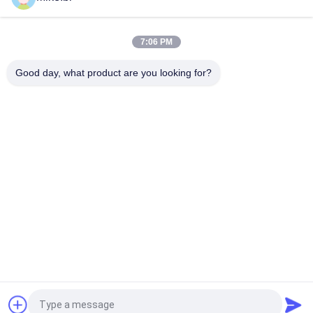
19 caja a prueba de mal tiempo al aire libre 720×720×1300m m
del gabinete del estante de la pulgada 20u
7:06 PM
Gabinete eléctrico al aire libre del aire acondicionado de ESTEL
AC220V
Good day, what product are you looking for?
Categorías Populares
Todos
Recinto Al Aire Libre 
Recinto A Prueba De 
De Las 
Mal Tiempo De Las 
Telecomunicaciones
Telecomunicaciones
Recinto A Prueba De 
Recinto Al Aire Libre 
Mal Tiempo Del 
De La Pared
Soporte De Poste
Gabinete Al Aire 
Gabinete Al Aire 
Libre De Las 
Libre De La Batería
Telecomunicaciones
Gabinete Eléctrico 
Cambiador De Calor 
Al Aire Libre
Del Recinto
Solicitar una cotización