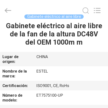
TIANJIN
ESTEL
ELECTRONIC
SCIENCE
AND
Gabinete eléctrico al aire libre
TECHNOLOGY
CO.,
Gabinete eléctrico al aire libre
HOGAR
LTD.
All
Rights
de la fan de la altura DC48V
Reserved.
PRODUCTOS
del OEM 1000m m
SOBRE
Lugar de
CHINA
origen:
NOSOTROS
Nombre de la
ESTEL
marca:
VIAJE
Certificación:
ISO9001, CE, RoHs
DE
LA
Número de
ET7575100-UP
modelo:
FÁBRICA