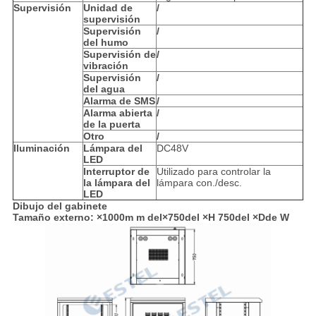
Supervisión
Unidad de
/
supervisión
Supervisión
/
del humo
Supervisión de
/
vibración
Supervisión
/
del agua
Alarma de SMS
/
Alarma abierta
/
de la puerta
Otro
/
Iluminación
Lámpara del
DC48V
LED
Interruptor de
Utilizado para controlar la
la lámpara del
lámpara con./desc.
LED
Dibujo del gabinete
Tamaño externo: ×1000m m del×750del ×H 750del ×Dde W