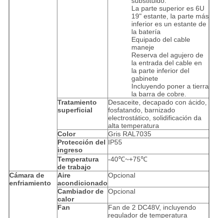
substituido.
La parte superior es 6U
19" estante, la parte más
inferior es un estante de
la batería
Equipado del cable
maneje
Reserva del agujero de
la entrada del cable en
la parte inferior del
gabinete
Incluyendo poner a tierra
la barra de cobre.
Tratamiento
Desaceite, decapado con ácido,
superficial
fosfatando, barnizado
electrostático, solidificación da
alta temperatura
Color
Gris RAL7035
Protección del
IP55
ingreso
Temperatura
-40℃~+75℃
de trabajo
Cámara de
Aire
Opcional
enfriamiento
acondicionado
Cambiador de
Opcional
calor
Fan
Fan de 2 DC48V, incluyendo
regulador de temperatura