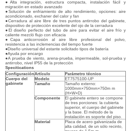
●Alta integración, estructura compacta, instalación fácil y
migración en estado avanzado
●Solución de enfriamiento de alto rendimiento, opciones: aire
acondicionado, exchaner del calor y fan
●Cerradura al aire libre de tres puntos antirrobo del gabinete,
dispositivo de protección excelente del ojo de la cerradura
●El diseño perfecto del tubo de aire para evitar el aire frío y
caliente mezcló flujo con eficacia
●Capa anticorrosión al aire libre profesional del polvo,
resistencia a las inclemencias del tiempo fuerte
●Diseño universal del estante solicitado tipos de batería
●Ayuda por encargo
●A prueba de viento, arena-prueba, impermeable, sol-prueba y
antirrobo, nivel IP55 de la protección
Specitications
Configuración
Artículo
Parámetro técnico
Cuerpo del
Modelo
ET7575100-UP
gabinete
Tamaño
Tamaño externo:
1000mm×750mm×750m m
(H×W×D)
Componente
El gabinete entero se compone
de tres porciones: la cubierta
superior, el cuerpo del gabinete
y la base. El método de la
instalación es soporte del piso.
Material
Placa de acero galvanizada de
alta calidad, de un sólo recinto,