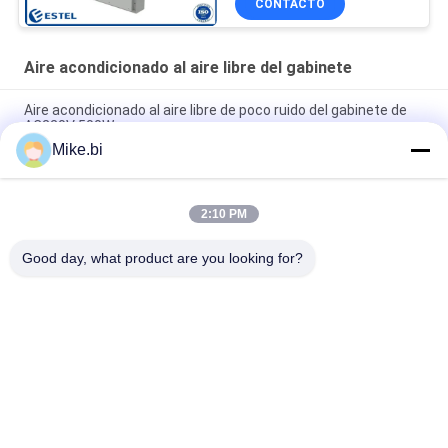
CONTACTO
Aire acondicionado al aire libre del gabinete
Aire acondicionado al aire libre de poco ruido del gabinete de
AC220V 500W
Mike.bi
Unidades de aire acondicionado das alta temperatura del
gabinete de 2000W 60Hz
2:10 PM
aire acondicionado al aire libre del gabinete de 1500W 48VDC
para la estación base
Good day, what product are you looking for?
Categorías Populares
Todos
Recinto Al Aire Libre 
Recinto A Prueba De 
De Las 
Mal Tiempo De Las 
Telecomunicaciones
Telecomunicaciones
Recinto A Prueba De 
Recinto Al Aire Libre 
Mal Tiempo Del 
De La Pared