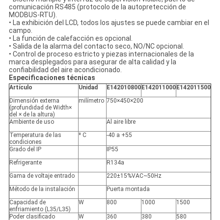
comunicación RS485 (protocolo de la autopretección de
MODBUS-RTU).
• La exhibición del LCD, todos los ajustes se puede cambiar en el
campo.
• La función de calefacción es opcional.
• Salida de la alarma del contacto seco, NO/NC opcional.
• Control de proceso estricto y piezas internacionales de la
marca desplegados para asegurar de alta calidad y la
confiabilidad del aire acondicionado.
Especificaciones técnicas
Artículo
Unidad
E142010800
E142011000
E142011500
Dimensión externa
milímetro
750×450×200
(profundidad de Width×
del × de la altura)
Ambiente de uso
Al aire libre
Temperatura de las
⁰ C
-40 a +55
condiciones
Grado del IP
IP55
Refrigerante
R134a
Gama de voltaje entrado
220±15%VAC~50Hz
Método de la instalación
Puerta montada
Capacidad de
W
800
1000
1500
enfriamiento (L35/L35)
Poder clasificado
W
360
380
580