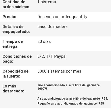
Cantidad de
1 sistema
orden mínima:
CONTROL
Precio:
Depends on order quantity
DE
Detalles de
caso de madera
CALIDAD
empaquetado:
Tiempo de
20 días
ÉNTRENOS
entrega:
EN
Condiciones de
L/C, T/T, Paypal
CONTACTO
pago:
CON
Capacidad de
3000 sistemas por mes
la fuente:
NOTICIAS
Lo más
aire acondicionado al aire libre del gabinete
1000W
destacado:
,
,
Aire acondicionado al aire libre del gabinete IP55
PIDA
Pequeño aire acondicionado del gabinete IP55
UNA