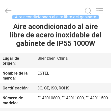
TIANJIN
ESTEL
ELECTRONIC
SCIENCE
AND
Aire acondicionado al aire libre del gabinete
TECHNOLOGY
CO.,
Aire acondicionado al aire
HOGAR
LTD.
All
Rights
libre de acero inoxidable del
Reserved.
PRODUCTOS
gabinete de IP55 1000W
SOBRE
Lugar de
Shenzhen, China
origen:
NOSOTROS
Nombre de la
ESTEL
marca:
VIAJE
Certificación:
3C, CE, ISO, ROHS
DE
LA
Número de
E142010800, E142011000, E142011500
modelo:
FÁBRICA