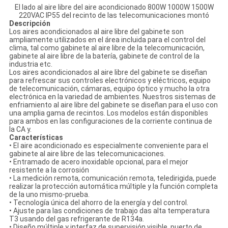
El lado al aire libre del aire acondicionado 800W 1000W 1500W
220VAC IP55 del recinto de las telecomunicaciones montó
Descripción
Los aires acondicionados al aire libre del gabinete son
ampliamente utilizados en el área incluida para el control del
clima, tal como gabinete al aire libre de la telecomunicación,
gabinete al aire libre de la batería, gabinete de control de la
industria etc.
Los aires acondicionados al aire libre del gabinete se diseñan
para refrescar sus controles electrónicos y eléctricos, equipo
de telecomunicación, cámaras, equipo óptico y mucho la otra
electrónica en la variedad de ambientes. Nuestros sistemas de
enfriamiento al aire libre del gabinete se diseñan para el uso con
una amplia gama de recintos. Los modelos están disponibles
para ambos en las configuraciones de la corriente continua de
la CA y.
Características
• El aire acondicionado es especialmente conveniente para el
gabinete al aire libre de las telecomunicaciones.
• Entramado de acero inoxidable opcional, para el mejor
resistente a la corrosión
• La medición remota, comunicación remota, teledirigida, puede
realizar la protección automática múltiple y la función completa
de la uno mismo-prueba.
• Tecnología única del ahorro de la energía y del control.
• Ajuste para las condiciones de trabajo das alta temperatura
T3 usando del gas refrigerante de R134a.
• Diseño múltiple y interfaz de supervisión visible, puerto de