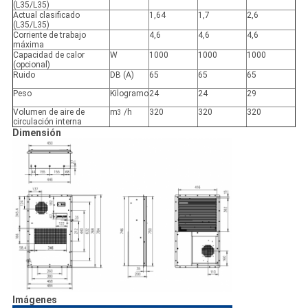
(L35/L35)
Actual clasificado
1,64
1,7
2,6
(L35/L35)
Corriente de trabajo
4,6
4,6
4,6
máxima
Capacidad de calor
W
1000
1000
1000
(opcional)
Ruido
DB (A)
65
65
65
Peso
Kilogramo
24
24
29
Volumen de aire de
m
/h
320
320
320
3
circulación interna
Dimensión
Imágenes